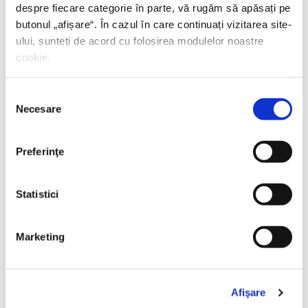
despre fiecare categorie în parte, vă rugăm să apăsați pe
butonul „
afișare
“. În cazul în care continuați vizitarea site-
ului, sunteți de acord cu folosirea modulelor noastre
cookie.
Selecția
Necesare
consimțământului
Preferinţe
Statistici
Thierry Wolton,
Lumea noastră orwelliană
Marketing
PREȚ 49.00 RON
Afişare