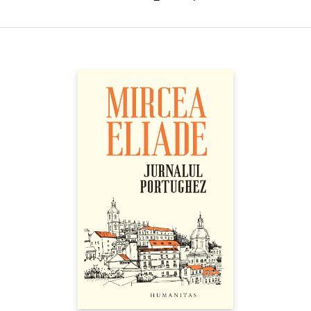
pledează pentru nuanţe atunci când se operează critici
de plano
la adresa catolicismului polonez. El le reaminteşte
concetăţenilor săi că Biserica Catolică a fost marele reazem al
rezistenței din Polonia, că graţie catolicismului, în primul rând,
identitatea poloneză a reuşit să se salveze. Nu există urmă de
fundamentalism în gândirea lui Bronek Wildstein. A fost şi
rămâne un admirator al lui Leszek Kołakowski. A fost şi rămâne
un spirit modern, opus oricărui obscurantism bigot. Ceea ce-l
distinge de atâţia dintre foştii săi colegi, ceea ce-l face o voce
aparte în Polonia, şi aş zice în Europa de Est de azi, este refuzul
ambiguităţilor confortabile. Bronek nu vrea să se lase îmblânzit.“
(Vladimir TISMĂNEANU)