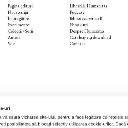
Pagina editurii
Librăriile Humanitas
Noi apariții
Podcast
În pregătire
Biblioteca virtuală
Evenimente
Ebook-uri
Colecții / Serii
Despre Humanitas
Autori
Cataloage și download
Voci
Contact
ie-uri
 vă ușura vizitarea site-ului, pentru a face legătura cu rețelele s
eți posibilitatea să blocați selectiv utilizarea cookie-urilor. Dacă d