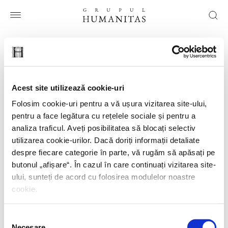
Ai căutat:
node
Acest site utilizează cookie-uri
Am găsit
0 rezultate
Folosim cookie-uri pentru a vă ușura vizitarea site-ului,
pentru a face legătura cu rețelele sociale și pentru a
analiza traficul. Aveți posibilitatea să blocați selectiv
utilizarea cookie-urilor. Dacă doriți informații detaliate
despre fiecare categorie în parte, vă rugăm să apăsați pe
HUMANITAS
butonul „
afișare
“. În cazul în care continuați vizitarea site-
ului, sunteți de acord cu folosirea modulelor noastre
HUMANITAS FICTION
cookie.
HUMANITAS MULTIMEDIA
GRUPUL HUMANITAS
Selecția
Necesare