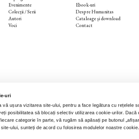
Evenimente
Ebook-uri
Colecții / Serii
Despre Humanitas
Autori
Cataloage și download
Voci
Contact
ie-uri
 vă ușura vizitarea site-ului, pentru a face legătura cu rețelele s
eți posibilitatea să blocați selectiv utilizarea cookie-urilor. Dacă d
 fiecare categorie în parte, vă rugăm să apăsați pe butonul „
afișa
a site-ului, sunteți de acord cu folosirea modulelor noastre cookie