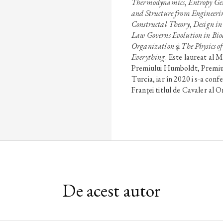
Thermodynamics
,
Entropy Ge
and Structure from Engineeri
Constructal Theory
,
Design in
Law Governs Evolution in Bio
Organization
și
The Physics of
Everything
. Este laureat al 
Premiului Humboldt, Premiul
Turcia, iar în 2020 i s-a conf
Franței titlul de Cavaler al
De acest autor