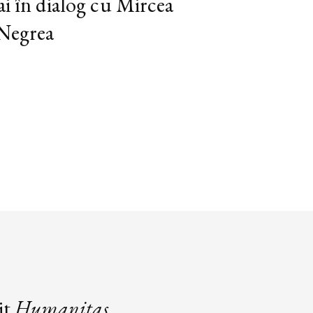
ai în dialog cu Mircea
 Negrea
it
Humanitas