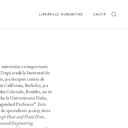
LIBRĂRIILE HUMANITAS
CAUTĂ
niversitar cu importante
 După studii la Institutul de
, și-a început cariera de
n California, Berkeley, și-a
din Colorado, Boulder, iar în
lin la Universitatea Duke,
nguished Professor“. Este
e specialitate și cărți, între
ough Heat and Fluid Flow
,
anced Engineering