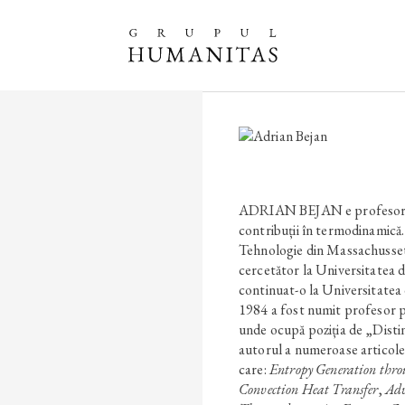
ADRIAN BEJAN e profesor u
contribuții în termodinamică.
Tehnologie din Massachussets
cercetător la Universitatea di
continuat-o la Universitatea 
1984 a fost numit profesor p
unde ocupă poziția de „Disti
autorul a numeroase articole d
care:
Entropy Generation thr
Convection Heat Transfer
,
Adv