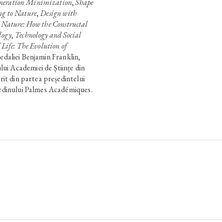
neration Minimization
,
Shape
ng to Nature
,
Design with
 Nature: How the Constructal
logy
,
Technology and Social
 Life: The Evolution of
Medaliei Benjamin Franklin,
ui Academiei de Științe din
erit din partea președintelui
 Ordinului Palmes Académiques.