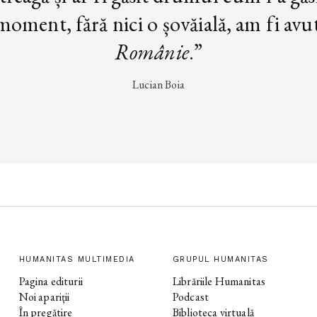
oment, fără nici o șovăială, am fi avut 
Românie
.”
Lucian Boia
HUMANITAS MULTIMEDIA
GRUPUL HUMANITAS
Pagina editurii
Librăriile Humanitas
Noi apariții
Podcast
În pregătire
Biblioteca virtuală