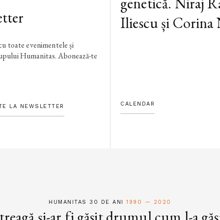
genetică. Niraj R
tter
Iliescu și Corina
 cu toate evenimentele și
rupului Humanitas. Abonează-te
CALENDAR
TE LA NEWSLETTER
HUMANITAS 30 DE ANI
1990 — 2020
treagă și-ar fi găsit drumul cum l-a găs