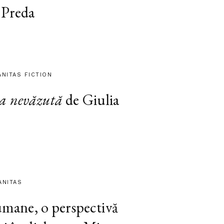
 Preda
ANITAS FICTION
a nevăzută
de Giulia
ANITAS
 umane, o perspectivă