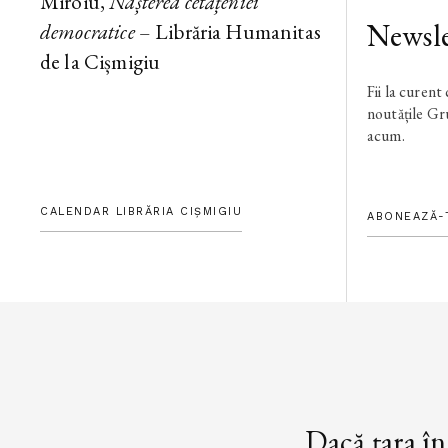
Miroiu,
Nașterea cetățeniei
Newsle
democratice
– Librăria Humanitas
de la Cișmigiu
Fii la curent
noutățile G
acum.
CALENDAR LIBRĂRIA CIȘMIGIU
ABONEAZĂ-
„Dacă țara în