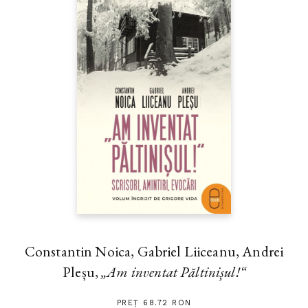
Constantin Noica, Gabriel Liiceanu, Andrei
Pleșu,
„Am inventat Păltinișul!“
PREȚ 68.72 RON