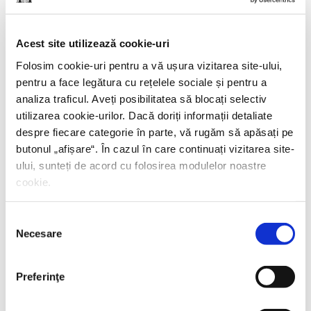
Acest site utilizează cookie-uri
Folosim cookie-uri pentru a vă ușura vizitarea site-ului,
pentru a face legătura cu rețelele sociale și pentru a
analiza traficul. Aveți posibilitatea să blocați selectiv
utilizarea cookie-urilor. Dacă doriți informații detaliate
despre fiecare categorie în parte, vă rugăm să apăsați pe
butonul „
afișare
“. În cazul în care continuați vizitarea site-
ului, sunteți de acord cu folosirea modulelor noastre
cookie.
Selecția
Necesare
consimțământului
Gabriel Liiceanu,
A doua viață a cărților mele
Preferinţe
PREȚ 49.70 RON