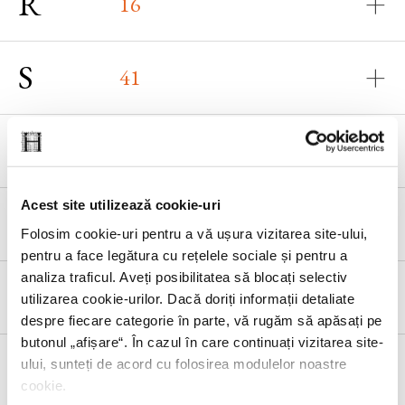
R
16
S
41
T
14
Acest site utilizează cookie-uri
U
3
Folosim cookie-uri pentru a vă ușura vizitarea site-ului,
pentru a face legătura cu rețelele sociale și pentru a
analiza traficul. Aveți posibilitatea să blocați selectiv
V
7
utilizarea cookie-urilor. Dacă doriți informații detaliate
despre fiecare categorie în parte, vă rugăm să apăsați pe
butonul „
afișare
“. În cazul în care continuați vizitarea site-
W
ului, sunteți de acord cu folosirea modulelor noastre
6
cookie.