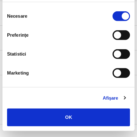
X
Selecția
1
Necesare
consimțământului
Y
Preferinţe
11
Statistici
Z
4
Marketing
Afişare
Evenimente
OK