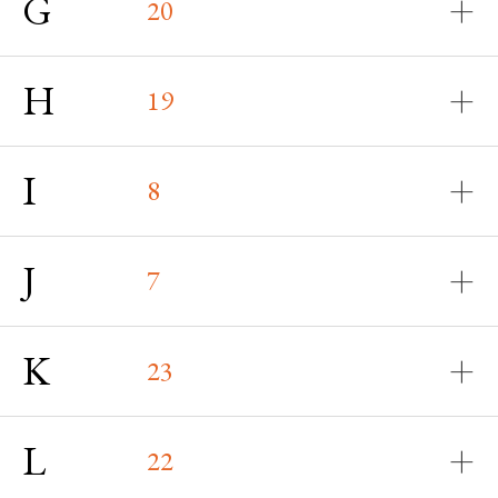
G
20
H
19
I
8
J
7
K
23
L
22