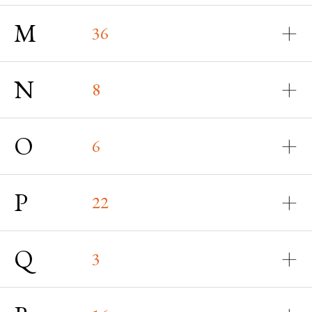
M
36
N
8
O
6
P
22
Q
3