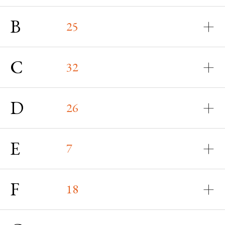
B
25
C
32
D
26
E
7
F
18