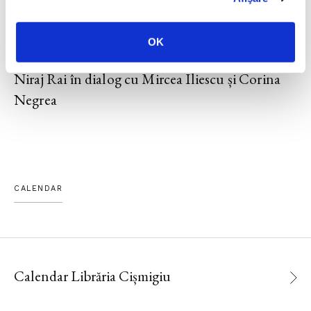
15 IUNIE 2026, EDITURA HUMANITAS
OK
Istoria societății umane, o perspectivă genetică.
Niraj Rai în dialog cu Mircea Iliescu și Corina
Negrea
CALENDAR
Calendar Librăria Cișmigiu