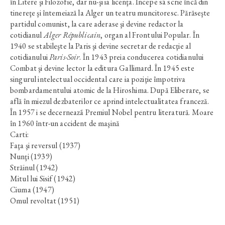
în Litere şi Filozofie, dar nu-şi ia licenţa. Începe sã scrie încă din
tinereţe şi întemeiază la Alger un teatru muncitoresc. Părăseşte
partidul comunist, la care aderase şi devine redactor la
cotidianul
Alger Républicain
, organ al Frontului Popular. În
1940 se stabileşte la Paris şi devine secretar de redacţie al
cotidianului
Paris-Soir
. În 1943 preia conducerea cotidianului
Combat şi devine lector la editura Gallimard. În 1945 este
singurul intelectual occidental care ia poziţie împotriva
bombardamentului atomic de la Hiroshima. După Eliberare, se
află în miezul dezbaterilor ce aprind intelectualitatea franceză.
În 1957 i se decerneazã Premiul Nobel pentru literatură. Moare
în 1960 într-un accident de maşină
Carti:
Faţa şi reversul (1937)
Nunţi (1939)
Străinul (1942)
Mitul lui Sisif (1942)
Ciuma (1947)
Omul revoltat (1951)