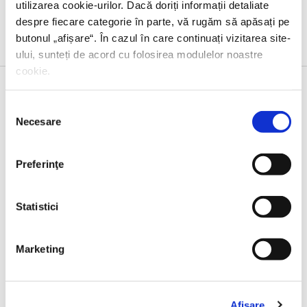
utilizarea cookie-urilor. Dacă doriți informații detaliate
Evenimente
despre fiecare categorie în parte, vă rugăm să apăsați pe
butonul „
afișare
“. În cazul în care continuați vizitarea site-
ului, sunteți de acord cu folosirea modulelor noastre
cookie.
Selecția
23 IUNIE 2026, EDITURA HUMANITAS
Necesare
consimțământului
Lansarea volumului
Noul ghid al nesimțitului
,
cu Radu Paraschivescu, Dan Byron și Cristian
Preferinţe
Preda
Statistici
17 IUNIE 2026, EDITURA HUMANITAS FICTION
Marketing
Lansare –
Durerea nevăzută
de Giulia Caminito
Afişare