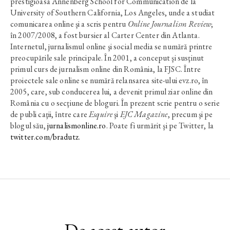
prestigioasa Annenberg School for Communication de la
University of Southern California, Los Angeles, unde a studiat
comunicarea online şi a scris pentru
Online Journalism Review
;
în 2007/2008, a fost bursier al Carter Center din Atlanta.
Internetul, jurnalismul online şi social media se numără printre
preocupările sale principale. În 2001, a conceput şi susţinut
primul curs de jurnalism online din România, la FJSC. Între
proiectele sale online se numără relansarea site-ului evz.ro, în
2005, care, sub conducerea lui, a devenit primul ziar online din
România cu o secţiune de bloguri. În prezent scrie pentru o serie
de publi caţii, între care
Esquire
şi
EJC Magazine
, precum şi pe
blogul său,
jurnalismonline.ro
. Poate fi urmărit şi pe Twitter, la
twitter.com/bradutz
.