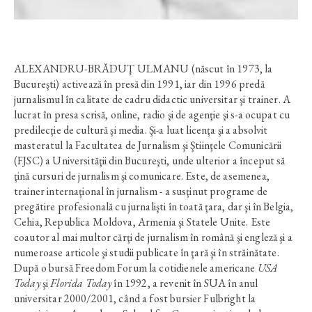
ALEXANDRU-BRĂDUŢ ULMANU (născut în 1973, la
Bucureşti) activează în presă din 1991, iar din 1996 predă
jurnalismul în calitate de cadru didactic universitar şi trainer. A
lucrat în presa scrisă, online, radio şi de agenţie şi s-a ocupat cu
predilecţie de cultură şi media. Şi-a luat licenţa şi a absolvit
masteratul la Facultatea de Jurnalism şi Ştiinţele Comunicării
(FJSC) a Universităţii din Bucureşti, unde ulterior a început să
ţină cursuri de jurnalism şi comunicare. Este, de asemenea,
trainer internaţional în jurnalism - a susţinut programe de
pregătire profesională cu jurnalişti în toată ţara, dar şi în Belgia,
Cehia, Republica Moldova, Armenia şi Statele Unite. Este
coautor al mai multor cărţi de jurnalism în română şi engleză şi a
numeroase articole şi studii publicate în ţară şi în străinătate.
După o bursă Freedom Forum la cotidienele americane
USA
Today
şi
Florida Today
în 1992, a revenit în SUA în anul
universitar 2000/2001, când a fost bursier Fulbright la