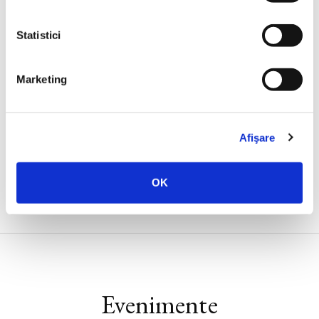
Statistici
Marketing
Alexandru-Brăduţ Ulmanu,
Cartea feţelor.
Revoluţia Facebook în spaţiul social
Afişare
OK
Evenimente