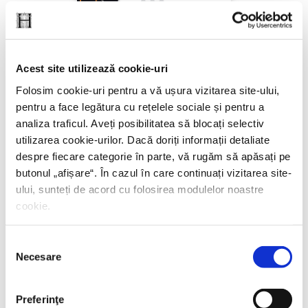
Alexandru-Brăduţ Ulmanu,
Cartea feţelor.
Revoluţia Facebook în spaţiul social
Acest site utilizează cookie-uri
Folosim cookie-uri pentru a vă ușura vizitarea site-ului,
pentru a face legătura cu rețelele sociale și pentru a
analiza traficul. Aveți posibilitatea să blocați selectiv
utilizarea cookie-urilor. Dacă doriți informații detaliate
despre fiecare categorie în parte, vă rugăm să apăsați pe
butonul „
afișare
“. În cazul în care continuați vizitarea site-
ului, sunteți de acord cu folosirea modulelor noastre
cookie.
Selecția
Necesare
consimțământului
Preferinţe