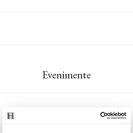
Evenimente
23 IUNIE 2026, EDITURA HUMANITAS
Lansarea volumului
Noul ghid al nesimțitului
,