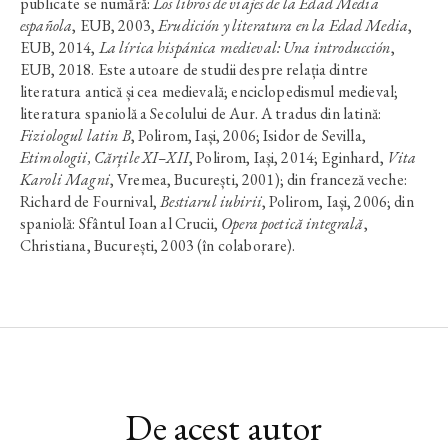
publicate se numără:
Los libros de viajes de la Edad Media
española
, EUB, 2003,
Erudición y literatura en la Edad Media
,
EUB, 2014,
La lírica hispánica medieval: Una introducción
,
EUB, 2018. Este autoare de studii despre relația dintre
literatura antică și cea medievală; enciclopedismul medieval;
literatura spaniolă a Secolului de Aur. A tradus din latină:
Fiziologul latin B
, Polirom, Iași, 2006; Isidor de Sevilla,
Etimologii, Cărțile XI–XII
, Polirom, Iași, 2014; Eginhard,
Vita
Karoli Magni
, Vremea, București, 2001); din franceză veche:
Richard de Fournival,
Bestiarul iubirii
, Polirom, Iași, 2006; din
spaniolă: Sfântul Ioan al Crucii,
Opera poetică integrală
,
Christiana, București, 2003 (în colaborare).
De acest autor