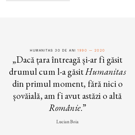
HUMANITAS 30 DE ANI
1990 — 2020
„Dacă țara întreagă și-ar fi găsit
drumul cum l-a găsit
Humanitas
din primul moment, fără nici o
șovăială, am fi avut astăzi o altă
Românie
.”
Lucian Boia