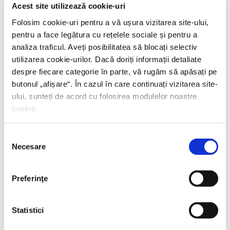
cu Radu Paraschivescu, Dan Byron și Cristian
Acest site utilizează cookie-uri
Preda
Folosim cookie-uri pentru a vă ușura vizitarea site-ului,
pentru a face legătura cu rețelele sociale și pentru a
analiza traficul. Aveți posibilitatea să blocați selectiv
utilizarea cookie-urilor. Dacă doriți informații detaliate
17 IUNIE 2026, EDITURA HUMANITAS FICTION
despre fiecare categorie în parte, vă rugăm să apăsați pe
butonul „
afișare
“. În cazul în care continuați vizitarea site-
Lansare –
Durerea nevăzută
de Giulia Caminito
ului, sunteți de acord cu folosirea modulelor noastre
cookie.
15 IUNIE 2026, EDITURA HUMANITAS
Selecția
Necesare
consimțământului
Istoria societății umane, o perspectivă genetică.
Niraj Rai în dialog cu Mircea Iliescu și Corina
Preferinţe
Negrea
Statistici