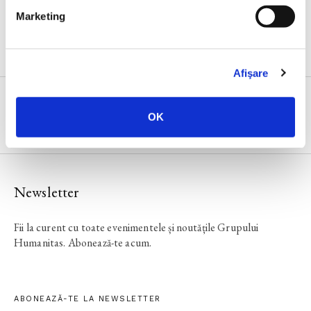
Marketing
CALENDAR
Afişare
Calendar Librăria Cișmigiu
OK
Newsletter
Fii la curent cu toate evenimentele și noutățile Grupului
Humanitas. Abonează-te acum.
ABONEAZĂ-TE LA NEWSLETTER