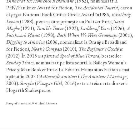
Dinner at the Homesick Restaurant
(1982), nominalizat la
PEN/Faulkner Award for Fiction,
The Accidental Tourist
, care a
câştigat National Book Critics Circle Award în1986,
Breathing
Lessons
(1988), pentru care primeşte un Pulitzer Prize,
Saint
Maybe
(1991),
Tumble Tower
(1993),
Ladder of Years
(1996),
A
Patchwork Planet
(1998),
Back When We Were Grownups
(2001),
Digging to America
(2006, nominalizat la Orange Broadband
for Fiction),
Noah's Compass
(2010),
The Beginner's Goodbye
(2012). În 2015 a apărut
A Spool of Blue Thread
, bestseller
Sunday Times
, nominalizat pe lista scurtă la Baileys Women’s
Prize şi Man Booker Prize. La Editura Humanitas Fiction a mai
apărut în 2007
Căsătorie de amatori
(
The Amateur Marriage
,
2003).
Scorpia
(
Vinegar Girl
, 2016) este a treia carte din seria
Hogarth Shakespeare.
Fotografia autoarei © Michael Lionstar