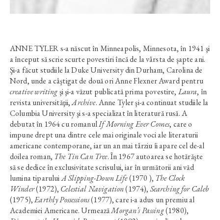
ANNE TYLER s-a născut în Minneapolis, Minnesota, în 1941 şi
a început să scrie scurte povestiri încă de la vârsta de şapte ani.
Şi-a făcut studiile la Duke University din Durham, Carolina de
Nord, unde a câştigat de două ori Anne Flexner Award pentru
creative writing
şi şi-a văzut publicată prima povestire,
Laura
, în
revista universităţii,
Archive
. Anne Tyler şi-a continuat studiile la
Columbia University şi s-a specializat în literatură rusă. A
debutat în 1964 cu romanul
If Morning Ever Comes
, care o
impune drept una dintre cele mai originale voci ale literaturii
americane contemporane, iar un an mai târziu îi apare cel de-al
doilea roman,
The Tin Can Tree
. În 1967 autoarea se hotărăşte
să se dedice în exclusivitate scrisului, iar în următorii ani văd
lumina tiparului
A Slipping-Down Life
(1970 ),
The Clock
Winder
(1972),
Celestial Navigation
(1974),
Searching for Caleb
(1975),
Earthly Possessions
(1977), care i-a adus un premiu al
Academiei Americane. Urmează
Morgan’s Passing
(1980),