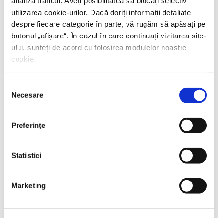
analiza traficul. Aveți posibilitatea să blocați selectiv
utilizarea cookie-urilor. Dacă doriți informații detaliate
despre fiecare categorie în parte, vă rugăm să apăsați pe
butonul „
afișare
“. În cazul în care continuați vizitarea site-
ului, sunteți de acord cu folosirea modulelor noastre
cookie.
Selecția
Necesare
consimțământului
Anne Tyler,
Scorpia
PREȚ 33.83 RON
Preferinţe
Statistici
Marketing