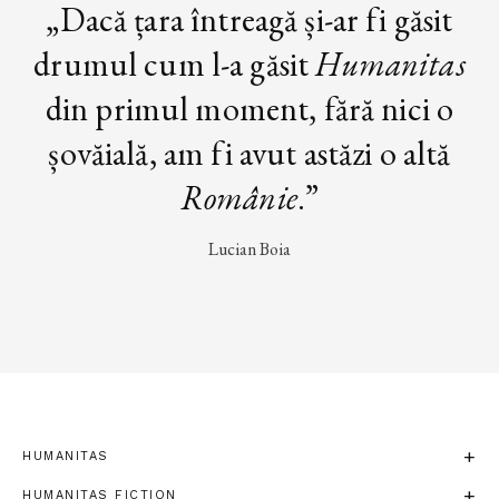
„Dacă țara întreagă și-ar fi găsit
drumul cum l-a găsit
Humanitas
din primul moment, fără nici o
șovăială, am fi avut astăzi o altă
Românie
.”
Lucian Boia
HUMANITAS
HUMANITAS FICTION