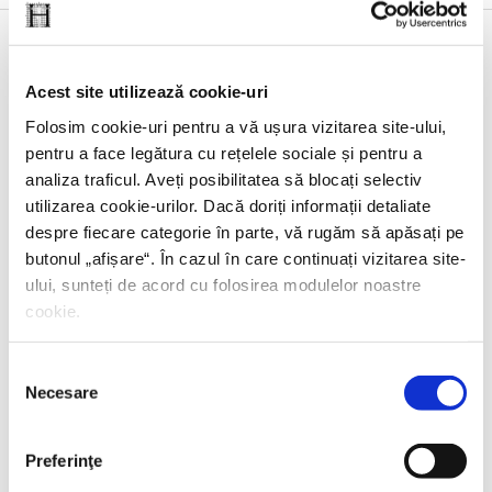
23 IUNIE 2026, EDITURA HUMANITAS
Acest site utilizează cookie-uri
Folosim cookie-uri pentru a vă ușura vizitarea site-ului,
Lansarea volumului
Noul ghid al nesimțitului
,
pentru a face legătura cu rețelele sociale și pentru a
cu Radu Paraschivescu, Dan Byron și Cristian
analiza traficul. Aveți posibilitatea să blocați selectiv
Preda
utilizarea cookie-urilor. Dacă doriți informații detaliate
despre fiecare categorie în parte, vă rugăm să apăsați pe
butonul „
afișare
“. În cazul în care continuați vizitarea site-
ului, sunteți de acord cu folosirea modulelor noastre
17 IUNIE 2026, EDITURA HUMANITAS FICTION
cookie.
Lansare –
Durerea nevăzută
de Giulia Caminito
Selecția
Necesare
consimțământului
15 IUNIE 2026, EDITURA HUMANITAS
Preferinţe
Istoria societății umane, o perspectivă genetică.