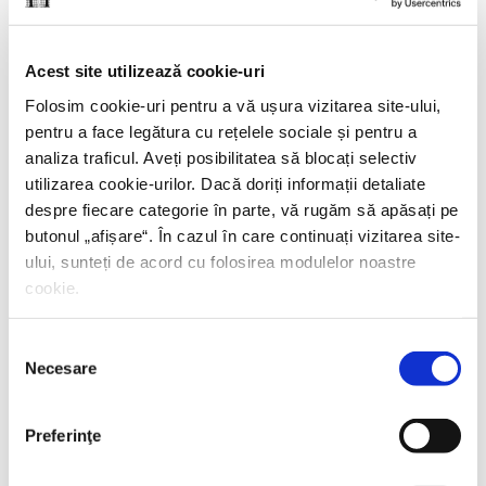
23 IUNIE 2026, EDITURA HUMANITAS
Acest site utilizează cookie-uri
Lansarea volumului
Noul ghid al nesimțitului
,
Folosim cookie-uri pentru a vă ușura vizitarea site-ului,
cu Radu Paraschivescu, Dan Byron și Cristian
pentru a face legătura cu rețelele sociale și pentru a
Preda
analiza traficul. Aveți posibilitatea să blocați selectiv
utilizarea cookie-urilor. Dacă doriți informații detaliate
despre fiecare categorie în parte, vă rugăm să apăsați pe
butonul „
afișare
“. În cazul în care continuați vizitarea site-
17 IUNIE 2026, EDITURA HUMANITAS FICTION
ului, sunteți de acord cu folosirea modulelor noastre
cookie.
Lansare –
Durerea nevăzută
de Giulia Caminito
Selecția
Necesare
consimțământului
15 IUNIE 2026, EDITURA HUMANITAS
Preferinţe
Istoria societății umane, o perspectivă genetică.
Niraj Rai în dialog cu Mircea Iliescu și Corina