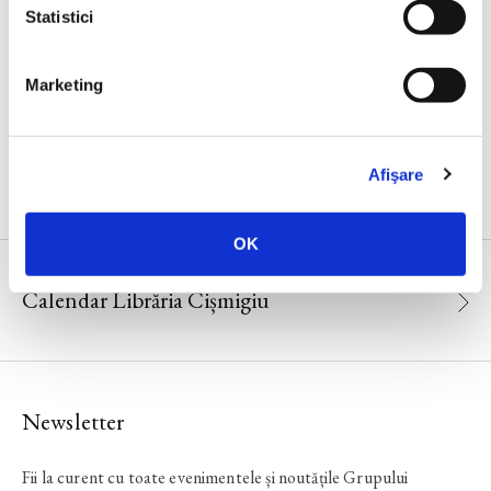
Negrea
Statistici
Marketing
CALENDAR
Afişare
OK
Calendar Librăria Cișmigiu
Newsletter
Fii la curent cu toate evenimentele și noutățile Grupului