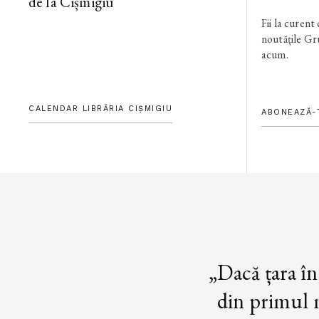
de la Cișmigiu
Fii la curent
noutățile G
acum.
CALENDAR LIBRĂRIA CIȘMIGIU
ABONEAZĂ-
„Dacă țara în
din primul m