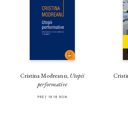
Crist
Cristina Modreanu,
Utopii
performative
PREȚ 19.18 RON