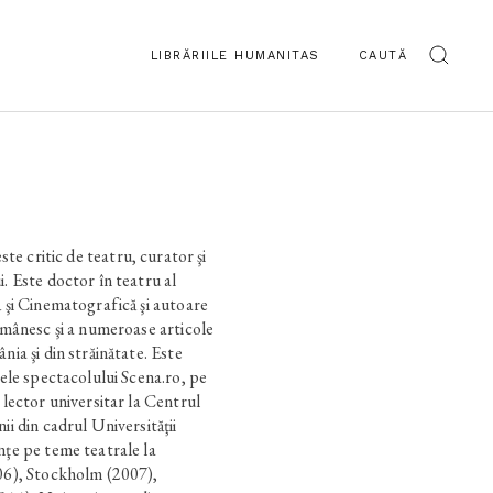
LIBRĂRIILE HUMANITAS
CAUTĂ
itic de teatru, curator şi
i. Este doctor în teatru al
ă şi Cinematografică şi autoare
românesc şi a numeroase articole
nia şi din străinătate. Este
tele spectacolului Scena.ro, pe
 lector universitar la Centrul
ii din cadrul Universităţii
nţe pe teme teatrale la
006), Stockholm (2007),