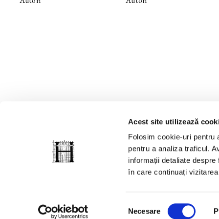
Autori
Autori
Acest site utilizează cook
Folosim cookie-uri pentru a
pentru a analiza traficul. Av
informații detaliate despre
în care continuați vizitare
© 2008-2026, Grupul Humanitas. Toate drepturile rezervate.
Selecția
Necesare
P
consimțământului