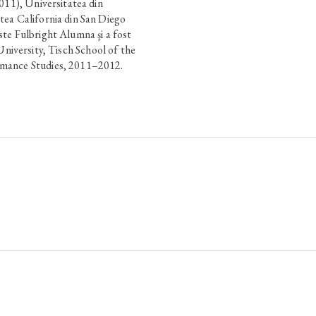
011), Universitatea din
tea California din San Diego
te Fulbright Alumna şi a fost
niversity, Tisch School of the
mance Studies, 2011–2012.