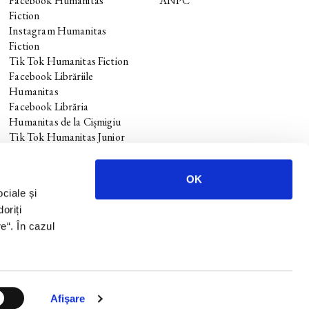
Facebook Humanitas
ANPC
Fiction
Instagram Humanitas
Fiction
Tik Tok Humanitas Fiction
Facebook Librăriile
Humanitas
Facebook Librăria
Humanitas de la Cișmigiu
Tik Tok Humanitas Junior
OK
ociale și
oriți
re
“. În cazul
.
Design si dezvoltare —
Anagrama
Afişare