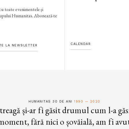
 cu toate evenimentele și
rupului Humanitas. Abonează-te
CALENDAR
TE LA NEWSLETTER
HUMANITAS 30 DE ANI
1990 — 2020
treagă și-ar fi găsit drumul cum l-a găs
oment, fără nici o șovăială, am fi avut 