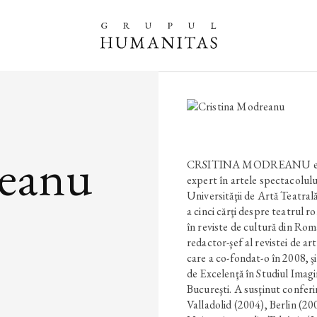
reanu
CRSITINA MODREANU este cr
expert în artele spectacolulu
Universităţii de Artă Teatral
a cinci cărţi despre teatrul 
în reviste de cultură din Româ
redactor-şef al revistei de ar
care a co-fondat-o în 2008, şi
de Excelenţă în Studiul Imagin
Bucureşti. A susţinut conferi
Valladolid (2004), Berlin (2