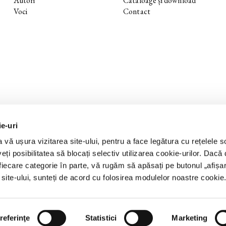
Autori
Cataloage și download
Voci
Contact
ie-uri
 vă ușura vizitarea site-ului, pentru a face legătura cu rețelele s
eți posibilitatea să blocați selectiv utilizarea cookie-urilor. Dacă d
 fiecare categorie în parte, vă rugăm să apăsați pe butonul „
afișa
a site-ului, sunteți de acord cu folosirea modulelor noastre cookie
referinţe
Statistici
Marketing