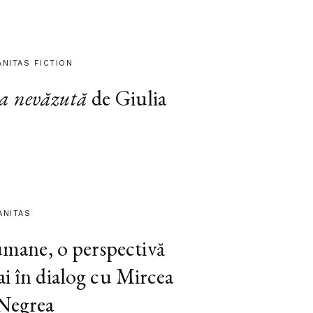
ANITAS FICTION
a nevăzută
de Giulia
ANITAS
 umane, o perspectivă
ai în dialog cu Mircea
 Negrea