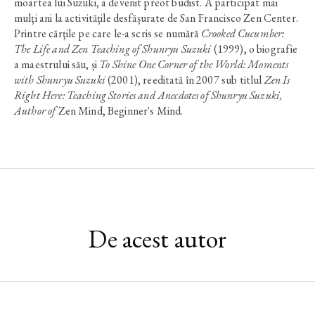
moartea lui Suzuki, a devenit preot budist. A participat mai
mulţi ani la activităţile desfășurate de San Francisco Zen Center.
Printre cărţile pe care le-a scris se numără
Crooked Cucumber:
The Life and Zen Teaching of Shunryu Suzuki
(1999), o biografie
a maestrului său, și
To Shine One Corner of the World: Moments
with Shunryu Suzuki
(2001), reeditată în 2007 sub titlul
Zen Is
Right Here: Teaching Stories and Anecdotes of Shunryu Suzuki,
Author of
Zen Mind, Beginner's Mind.
De acest autor