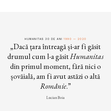
HUMANITAS 30 DE ANI
1990 — 2020
„Dacă țara întreagă și-ar fi găsit
drumul cum l-a găsit
Humanitas
din primul moment, fără nici o
șovăială, am fi avut astăzi o altă
Românie
.”
Lucian Boia