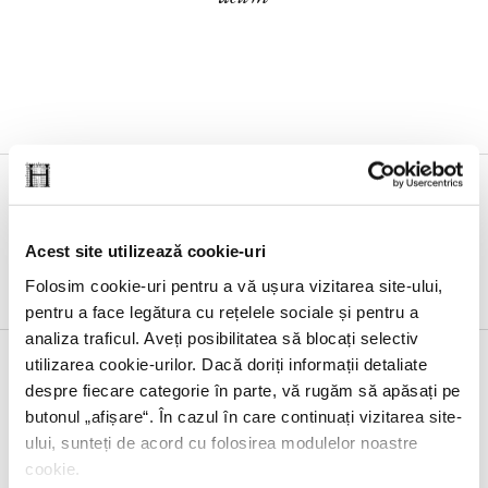
Evenimente
Acest site utilizează cookie-uri
Folosim cookie-uri pentru a vă ușura vizitarea site-ului,
pentru a face legătura cu rețelele sociale și pentru a
analiza traficul. Aveți posibilitatea să blocați selectiv
utilizarea cookie-urilor. Dacă doriți informații detaliate
despre fiecare categorie în parte, vă rugăm să apăsați pe
23 IUNIE 2026, EDITURA HUMANITAS
butonul „
afișare
“. În cazul în care continuați vizitarea site-
ului, sunteți de acord cu folosirea modulelor noastre
Lansarea volumului
Noul ghid al nesimțitului
,
cookie.
cu Radu Paraschivescu, Dan Byron și Cristian