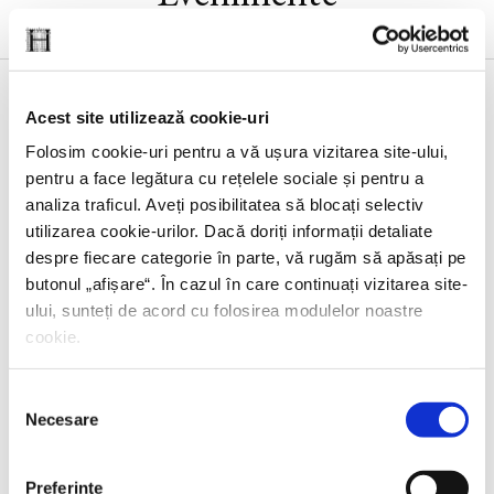
Acest site utilizează cookie-uri
23 IUNIE 2026, EDITURA HUMANITAS
Folosim cookie-uri pentru a vă ușura vizitarea site-ului,
pentru a face legătura cu rețelele sociale și pentru a
Lansarea volumului
Noul ghid al nesimțitului
,
analiza traficul. Aveți posibilitatea să blocați selectiv
cu Radu Paraschivescu, Dan Byron și Cristian
utilizarea cookie-urilor. Dacă doriți informații detaliate
Preda
despre fiecare categorie în parte, vă rugăm să apăsați pe
butonul „
afișare
“. În cazul în care continuați vizitarea site-
ului, sunteți de acord cu folosirea modulelor noastre
cookie.
17 IUNIE 2026, EDITURA HUMANITAS FICTION
Lansare –
Durerea nevăzută
de Giulia Caminito
Selecția
Necesare
consimțământului
Preferinţe
15 IUNIE 2026, EDITURA HUMANITAS