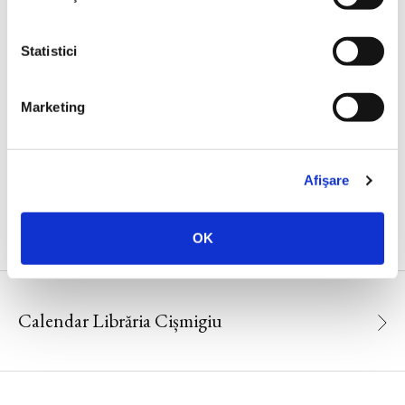
Istoria societății umane, o perspectivă genetică.
Statistici
Niraj Rai în dialog cu Mircea Iliescu și Corina
Negrea
Marketing
Afişare
CALENDAR
OK
Calendar Librăria Cișmigiu