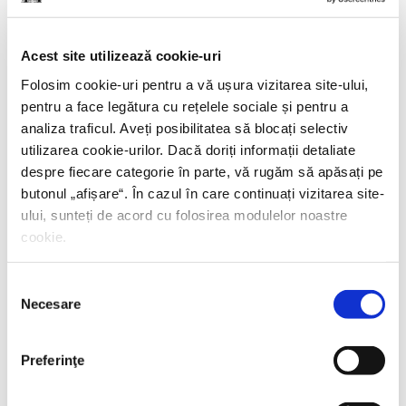
23 IUNIE 2026, EDITURA HUMANITAS
Acest site utilizează cookie-uri
Lansarea volumului
Noul ghid al nesimțitului
,
Folosim cookie-uri pentru a vă ușura vizitarea site-ului,
cu Radu Paraschivescu, Dan Byron și Cristian
pentru a face legătura cu rețelele sociale și pentru a
Preda
analiza traficul. Aveți posibilitatea să blocați selectiv
utilizarea cookie-urilor. Dacă doriți informații detaliate
despre fiecare categorie în parte, vă rugăm să apăsați pe
butonul „
afișare
“. În cazul în care continuați vizitarea site-
17 IUNIE 2026, EDITURA HUMANITAS FICTION
ului, sunteți de acord cu folosirea modulelor noastre
cookie.
Lansare –
Durerea nevăzută
de Giulia Caminito
Selecția
Necesare
consimțământului
15 IUNIE 2026, EDITURA HUMANITAS
Istoria societății umane, o perspectivă genetică.
Preferinţe
Niraj Rai în dialog cu Mircea Iliescu și Corina