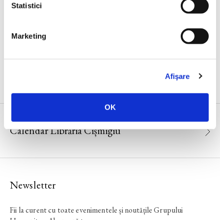
Negrea
Statistici
Marketing
CALENDAR
Afişare
OK
Calendar Librăria Cișmigiu
Newsletter
Fii la curent cu toate evenimentele și noutățile Grupului