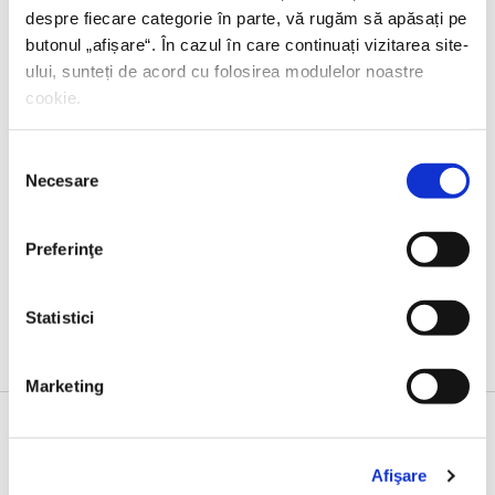
despre fiecare categorie în parte, vă rugăm să apăsați pe
butonul „
afișare
“. În cazul în care continuați vizitarea site-
ului, sunteți de acord cu folosirea modulelor noastre
cookie.
Selecția
Necesare
consimțământului
Jenny Colgan,
Amanda se marita
Preferinţe
Statistici
Marketing
Afişare