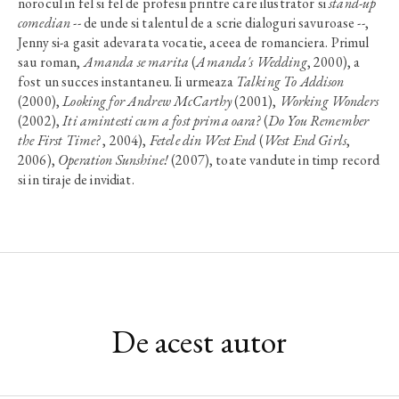
norocul in fel si fel de profesii printre care ilustrator si
stand-up
comedian
-- de unde si talentul de a scrie dialoguri savuroase --,
Jenny si-a gasit adevarata vocatie, aceea de romanciera. Primul
sau roman,
Amanda se marita
(
Amanda's Wedding
, 2000), a
fost un succes instantaneu. Ii urmeaza
Talking To Addison
(2000),
Looking for Andrew McCarthy
(2001),
Working Wonders
(2002),
Iti amintesti cum a fost prima oara?
(
Do You Remember
the First Time?
, 2004),
Fetele din West End
(
West End Girls
,
2006),
Operation Sunshine!
(2007), toate vandute in timp record
si in tiraje de invidiat.
De acest autor