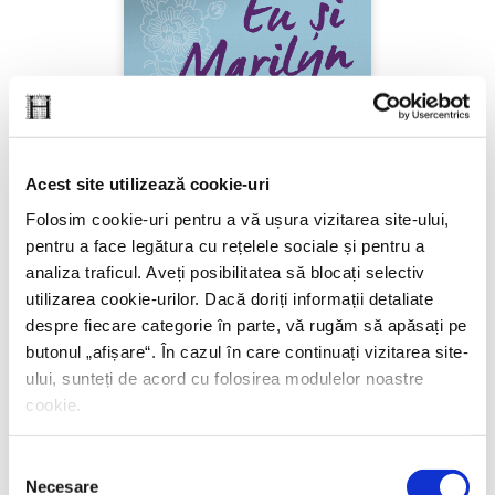
Acest site utilizează cookie-uri
Folosim cookie-uri pentru a vă ușura vizitarea site-ului,
pentru a face legătura cu rețelele sociale și pentru a
analiza traficul. Aveți posibilitatea să blocați selectiv
utilizarea cookie-urilor. Dacă doriți informații detaliate
Ji-min Lee,
Eu și Marilyn
despre fiecare categorie în parte, vă rugăm să apăsați pe
butonul „
afișare
“. În cazul în care continuați vizitarea site-
ului, sunteți de acord cu folosirea modulelor noastre
PREȚ 28.54 RON
cookie.
Selecția
Necesare
consimțământului