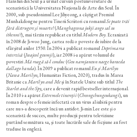
Hanshin din Seul și a urmat cursuri postuniversitare de
scenaristică la Universitatea Națională de Arte din Seul. În
2000, sub pseudonimul Lee Jihyeong, a câștigat Premiul
Munhakdongne pentru Tinerii Scriitori cu romanul
Se poate trăi
fără distrugere și moarte?
(
Manghageona jukji ango sal su
itkenni?
), mai târziu republicat cu titlul
Modern Boy
. Ecranizată
în 2008 de Ji-woo Jung, cartea redă o poveste de iubire de la
sfârșitul anilor 1930. În 2004 a publicat romanul
Deprimarea
interzisă
(
Jwajeol geumji
), iar 2008 i-a apărut volumul de
povestiri
Mă roagă să-l conduc
(
Geu namjaneun naege baraeda
dallago handa
). În 2009 a publicat romanul
Eu și Marilyn
(
Nawa Marilyn
; Humanitas Fiction, 2020), tradus în Marea
Britanie ca
Marilyn and Me
și în Statele Unite sub titlul
The
Starlet and the Spy
, care a devenit rapid bestseller internațional.
În 2010 i-a apărut
Extremele tinereții
(
Cheongchungeukangi
), un
roman despre o femeie infectată cu un virus al iubirii pentru
care nu s-a descoperit încă un antidot. Ji-min Lee este și o
scenaristă de succes, multe producții pentru televiziune
purtând semnătura sa, și toate lucrările sale de ficțiune au fost
traduse în engleză.