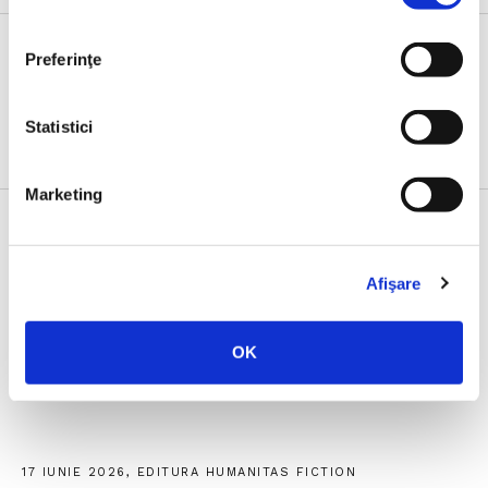
Preferinţe
Evenimente
Statistici
Marketing
23 IUNIE 2026, EDITURA HUMANITAS
Afişare
Lansarea volumului
Noul ghid al nesimțitului
,
cu Radu Paraschivescu, Dan Byron și Cristian
OK
Preda
17 IUNIE 2026, EDITURA HUMANITAS FICTION