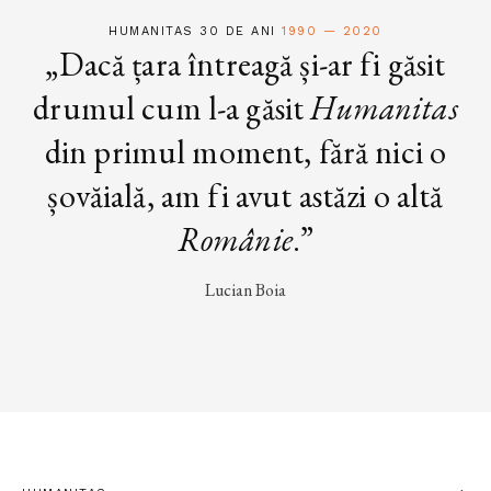
HUMANITAS 30 DE ANI
1990 — 2020
„Dacă țara întreagă și-ar fi găsit
drumul cum l-a găsit
Humanitas
din primul moment, fără nici o
șovăială, am fi avut astăzi o altă
Românie
.”
Lucian Boia