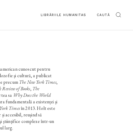
LIBRĂRIILE HUMANITAS
CAUTĂ
t american cunoscut pentru
ilozofie și cultură, a publicat
oase precum
The New York Times
,
 Review of Books
,
The
rtea sa
Why Does the World
a fundamentală a existenței și
York Times
în 2013. Holt este
 și accesibil, reușind să
i științifice complexe într-un
l larg.