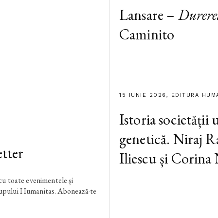
Lansare –
Durere
Caminito
15 IUNIE 2026, EDITURA HUM
Istoria societății
genetică. Niraj R
tter
Iliescu și Corina
 cu toate evenimentele și
rupului Humanitas. Abonează-te