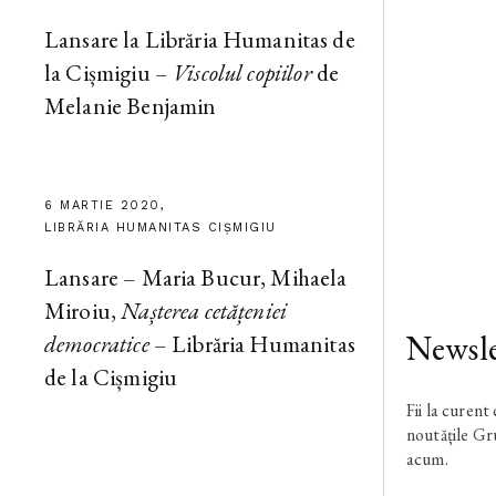
Lansare la Librăria Humanitas de
la Cișmigiu –
Viscolul copiilor
de
Melanie Benjamin
6 MARTIE 2020,
LIBRĂRIA HUMANITAS CIȘMIGIU
Lansare – Maria Bucur, Mihaela
Miroiu,
Nașterea cetățeniei
Newsle
democratice
– Librăria Humanitas
de la Cișmigiu
Fii la curent
noutățile G
acum.