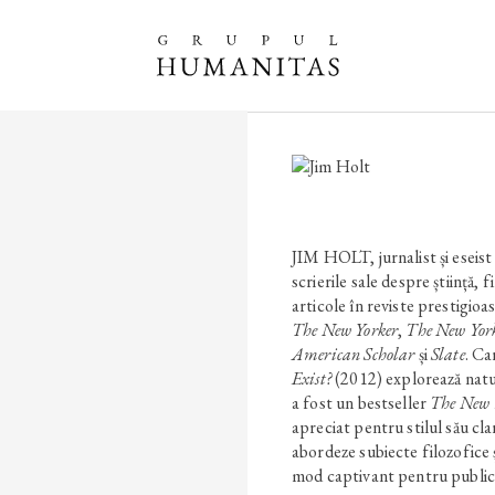
JIM HOLT, jurnalist și eseis
scrierile sale despre știință, f
articole în reviste prestigi
The New Yorker
,
The New York
American Scholar
și
Slate
. Ca
Exist?
(2012) explorează natur
a fost un bestseller
The New 
apreciat pentru stilul său clar
abordeze subiecte filozofice ș
mod captivant pentru publicu