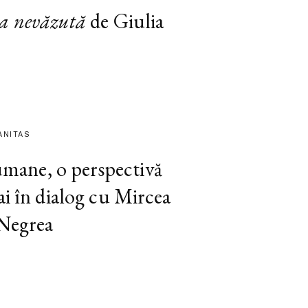
a nevăzută
de Giulia
ANITAS
 umane, o perspectivă
ai în dialog cu Mircea
 Negrea