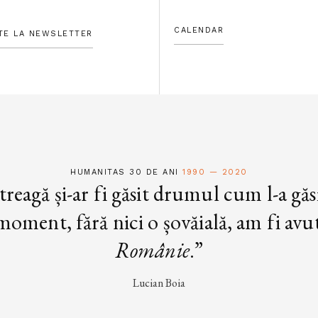
CALENDAR
TE LA NEWSLETTER
HUMANITAS 30 DE ANI
1990 — 2020
treagă și-ar fi găsit drumul cum l-a găs
oment, fără nici o șovăială, am fi avut 
Românie
.”
Lucian Boia