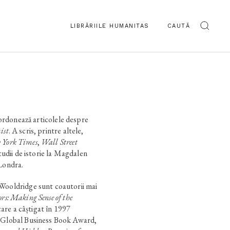
LIBRĂRIILE HUMANITAS
CAUTĂ
nează articolele despre
ist
. A scris, printre altele,
 York Times
,
Wall Street
tudii de istorie la Magdalen
 Londra.
Wooldridge sunt coautorii mai
rs: Making Sense of the
are a câștigat în 1997
n Global Business Book Award,