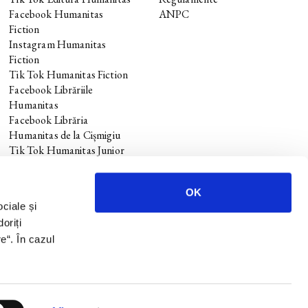
Facebook Humanitas
ANPC
Fiction
Instagram Humanitas
Fiction
Tik Tok Humanitas Fiction
Facebook Librăriile
Humanitas
Facebook Librăria
Humanitas de la Cișmigiu
Tik Tok Humanitas Junior
OK
ociale și
oriți
re
“. În cazul
.
Design si dezvoltare —
Anagrama