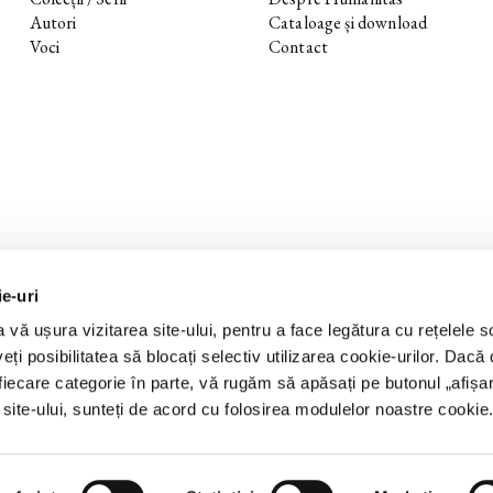
Autori
Cataloage și download
Voci
Contact
ie-uri
 vă ușura vizitarea site-ului, pentru a face legătura cu rețelele s
eți posibilitatea să blocați selectiv utilizarea cookie-urilor. Dacă d
 fiecare categorie în parte, vă rugăm să apăsați pe butonul „
afișa
a site-ului, sunteți de acord cu folosirea modulelor noastre cookie