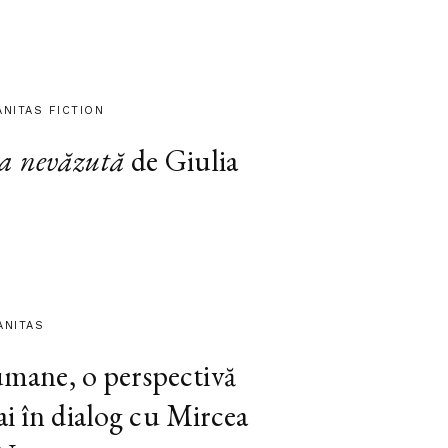
ANITAS FICTION
a nevăzută
de Giulia
ANITAS
 umane, o perspectivă
ai în dialog cu Mircea