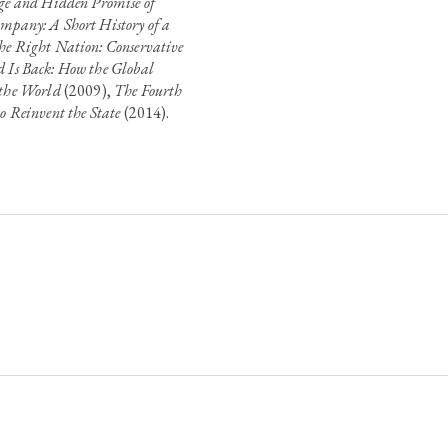
nge and Hidden Promise of
mpany: A Short History of a
he Right Nation: Conservative
 Is Back: How the Global
 the World
(2009),
The Fourth
o Reinvent the State
(2014).