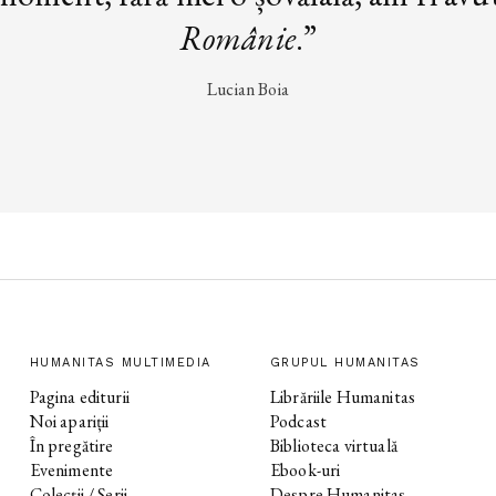
Românie
.”
Lucian Boia
HUMANITAS MULTIMEDIA
GRUPUL HUMANITAS
Pagina editurii
Librăriile Humanitas
Noi apariții
Podcast
În pregătire
Biblioteca virtuală
Evenimente
Ebook-uri
Colecții / Serii
Despre Humanitas