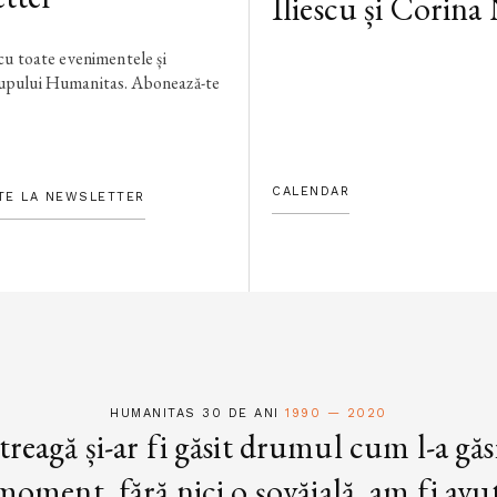
Iliescu și Corina
 cu toate evenimentele și
rupului Humanitas. Abonează-te
CALENDAR
TE LA NEWSLETTER
HUMANITAS 30 DE ANI
1990 — 2020
treagă și-ar fi găsit drumul cum l-a găs
oment, fără nici o șovăială, am fi avut 