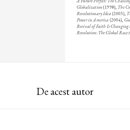
A Future Perfect: The Challe
Globalization
(1998),
The Co
Revolutionary Idea
(2003),
T
Power in America
(2004),
God
Revival of Faith Is Changing
Revolution: The Global Race t
De acest autor