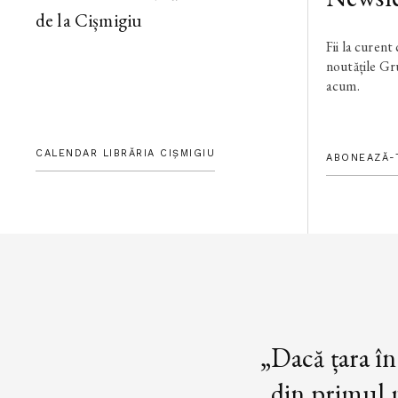
de la Cișmigiu
Fii la curent
noutățile G
acum.
CALENDAR LIBRĂRIA CIȘMIGIU
ABONEAZĂ-
„Dacă țara în
din primul m