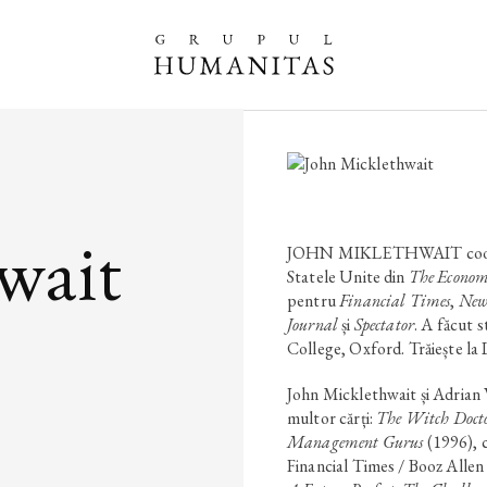
wait
JOHN MIKLETHWAIT coordo
Statele Unite din
The Econom
pentru
Financial Times
,
New
Journal
și
Spectator
. A făcut s
College, Oxford. Trăiește la
John Micklethwait și Adrian 
multor cărți:
The Witch Docto
Management Gurus
(1996), c
Financial Times / Booz Alle