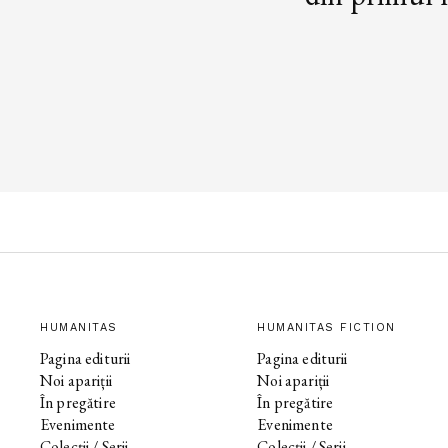
HUMANITAS
HUMANITAS FICTION
Pagina editurii
Pagina editurii
Noi apariții
Noi apariții
În pregătire
În pregătire
Evenimente
Evenimente
Colecții / Serii
Colecții / Serii