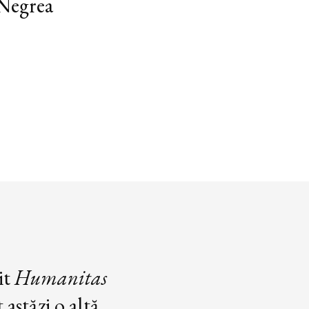
 Negrea
it
Humanitas
astăzi o altă