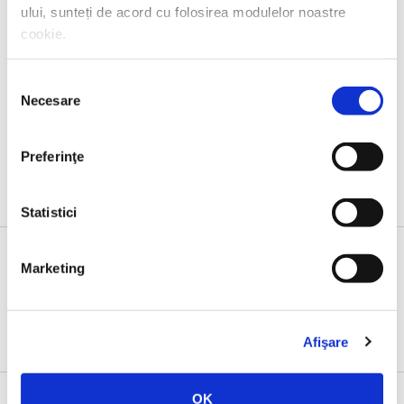
ului, sunteți de acord cu folosirea modulelor noastre
cookie.
Selecția
Keith Devlin,
Partida neterminată
Necesare
consimțământului
Preferinţe
Statistici
Marketing
Evenimente
Afişare
OK