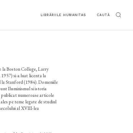
LIBRĂRIILE HUMANITAS
CAUTĂ
e la Boston College, Larry
1957) si-a luat licenta la
 la Stanford (1984). Domeniile
unt Iluminismul si istoria
A publicat numeroase articole
i ales pe teme legate de studiul
 secolului al XVIII-lea