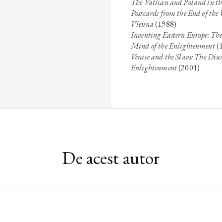
The Vatican and Poland in the
Postcards from the End of the
Vienna
(1988)
Inventing Eastern Europe: The
Mind of the Enlightenment
(
Venice and the Slavs: The Dis
Enlightenment
(2001)
De acest autor