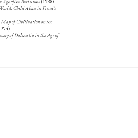
 Age ofthe Partitions
(1988)
 World: Child Abuse in Freud's
 Map of Civilization on the
1994)
covery of Dalmatia in the Age of