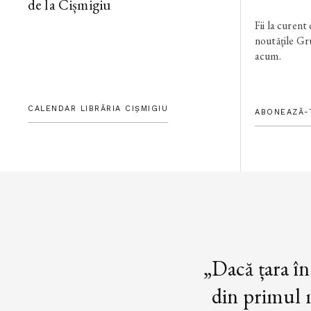
de la Cișmigiu
Fii la curent
noutățile G
acum.
CALENDAR LIBRĂRIA CIȘMIGIU
ABONEAZĂ-
„Dacă țara în
din primul m