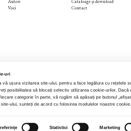
Autori
Cataloage și download
Voci
Contact
ie-uri
 vă ușura vizitarea site-ului, pentru a face legătura cu rețelele s
eți posibilitatea să blocați selectiv utilizarea cookie-urilor. Dacă d
 fiecare categorie în parte, vă rugăm să apăsați pe butonul „
afișa
a site-ului, sunteți de acord cu folosirea modulelor noastre cookie
referinţe
Statistici
Marketing