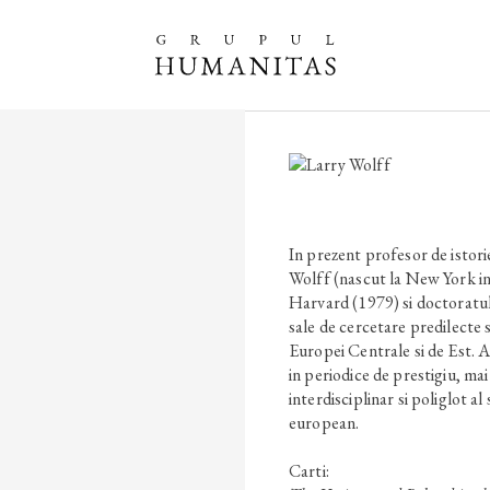
In prezent profesor de istori
Wolff (nascut la New York in 
Harvard (1979) si doctoratul
sale de cercetare predilecte s
Europei Centrale si de Est. 
in periodice de prestigiu, ma
interdisciplinar si poliglot al
european.
Carti: