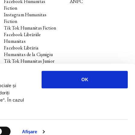
Facebook Humanitas
ANPC
Fiction
Instagram Humanitas
Fiction
Tik Tok Humanitas Fiction
Facebook Librăriile
Humanitas
Facebook Librăria
Humanitas de la Cișmigiu
Tik Tok Humanitas Junior
OK
ociale și
oriți
re
“. În cazul
.
Design si dezvoltare —
Anagrama
Afişare