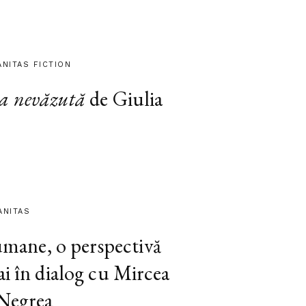
ANITAS FICTION
a nevăzută
de Giulia
ANITAS
 umane, o perspectivă
ai în dialog cu Mircea
 Negrea