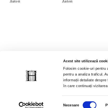
Autori
Autori
Acest site utilizează cook
Folosim cookie-uri pentru a
pentru a analiza traficul. Av
informații detaliate despre
în care continuați vizitare
© 2008-2026, Grupul Humanitas. Toate drepturile rezervate.
Selecția
Necesare
P
consimțământului