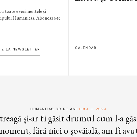
 cu toate evenimentele și
rupului Humanitas. Abonează-te
CALENDAR
TE LA NEWSLETTER
HUMANITAS 30 DE ANI
1990 — 2020
treagă și-ar fi găsit drumul cum l-a găs
oment, fără nici o șovăială, am fi avut 