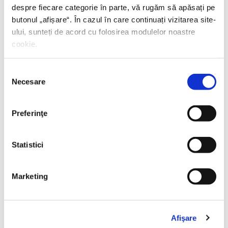
despre fiecare categorie în parte, vă rugăm să apăsați pe
butonul „
afișare
“. În cazul în care continuați vizitarea site-
ului, sunteți de acord cu folosirea modulelor noastre
cookie.
Selecția
Necesare
consimțământului
Stephen Hawking, Lucy Hawking,
George şi
codul indescifrabil
Preferinţe
PREȚ 44.40 RON
Statistici
Marketing
Afişare