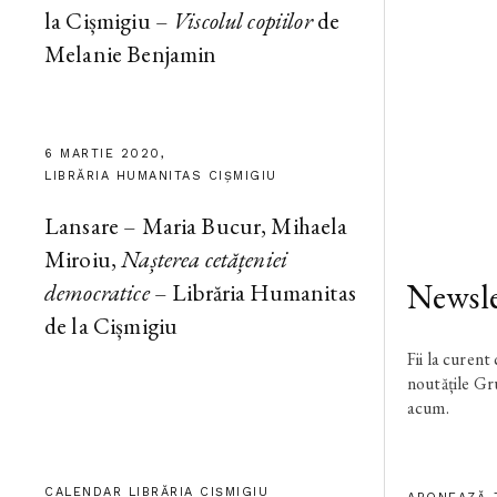
la Cișmigiu –
Viscolul copiilor
de
Melanie Benjamin
6 MARTIE 2020,
LIBRĂRIA HUMANITAS CIȘMIGIU
Lansare – Maria Bucur, Mihaela
Miroiu,
Nașterea cetățeniei
Newsle
democratice
– Librăria Humanitas
de la Cișmigiu
Fii la curent
noutățile G
acum.
CALENDAR LIBRĂRIA CIȘMIGIU