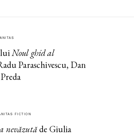
MANITAS
lui
Noul ghid al
 Radu Paraschivescu, Dan
 Preda
ANITAS FICTION
a nevăzută
de Giulia