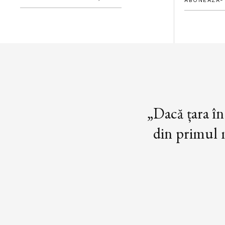
ABONEAZĂ-
„Dacă țara în
din primul m