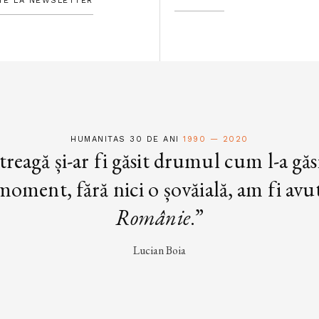
TE LA NEWSLETTER
HUMANITAS 30 DE ANI
1990 — 2020
treagă și-ar fi găsit drumul cum l-a găs
oment, fără nici o șovăială, am fi avut 
Românie
.”
Lucian Boia