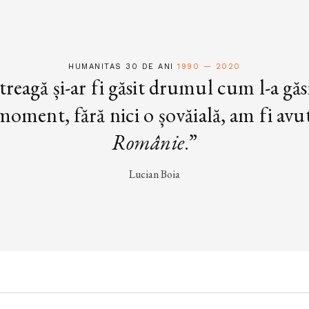
HUMANITAS 30 DE ANI
1990 — 2020
treagă și-ar fi găsit drumul cum l-a găs
oment, fără nici o șovăială, am fi avut 
Românie
.”
Lucian Boia