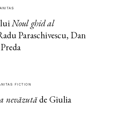
MANITAS
lui
Noul ghid al
 Radu Paraschivescu, Dan
 Preda
ANITAS FICTION
a nevăzută
de Giulia