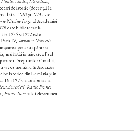
s Hautes Études
,
IVe section
,
etări de istorie (docenţă) la
re. Între 1969 şi 1973 este
torie Nicolae Iorga
al Academiei
8 este bibliotecar la
Între 1975 şi 1992 este
 Paris IV,
Sor­bonne Nouvelle
.
n mişcarea pentru apărarea
, mai întâi în mişcarea Paul
părarea Drepturilor Omului,
ctivat ca membru în Asociaţia
r Istorice din România şi în
ns
. Din 1977, a colaborat la
ocea Americii
,
Radio France
a
,
France Inter
şi la televiziunea