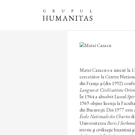
Matei Cazacu s-a născut la 11
cercetător la Centre Nationa
din Franţa şi (din 1992) confe
Langues et Civilisations Orien
În 1964 a absolvit Liceul
Spi
1969 obţine licenţa la Faculta
din Bucureşti. Din 1977 este 
École Nationale des Chartes
di
Universitatea
Paris I Sorbon
istorie şi civilizaţie bizantină