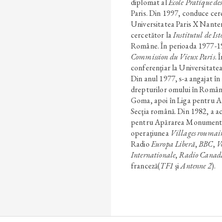
diplomat al
École Pratique de
Paris. Din 1997, conduce cerc
Universitatea Paris X Nanter
cercetător la
Institutul de Is
Române. În perioada 1977-197
Commission du Vieux Paris
. 
conferenţiar la Universitatea
Din anul 1977, s-a angajat î
drepturilor omului în România
Goma, apoi în Liga pentru A
Secţia română. Din 1982, a a
pentru Apărarea Monumentelo
operaţiunea
Villages roumai
Radio
Europa Liberă
,
BBC
,
V
Internationale
,
Radio Canad
franceză(
TF1
şi
Antenne 2
).