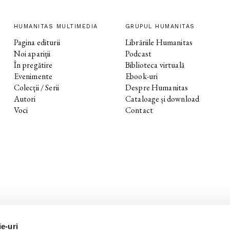
HUMANITAS MULTIMEDIA
GRUPUL HUMANITAS
Pagina editurii
Librăriile Humanitas
Noi apariții
Podcast
În pregătire
Biblioteca virtuală
Evenimente
Ebook-uri
Colecții / Serii
Despre Humanitas
Autori
Cataloage și download
Voci
Contact
ie-uri