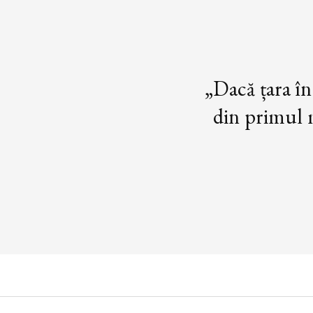
„Dacă țara în
din primul m