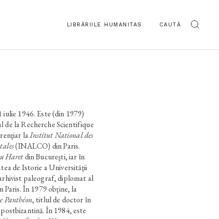
LIBRĂRIILE HUMANITAS
CAUTĂ
 iulie 1946. Este (din 1979)
l de la Recherche Scientifique
renţiar la
Institut National des
tales
(INALCO) din Paris.
ru Haret
din Bucureşti, iar în
tea de Istorie a Universităţii
arhivist paleograf, diplomat al
n Paris. În 1979 obţine, la
ne Panthéon
, titlul de doctor în
 şi postbizantină. În 1984, este