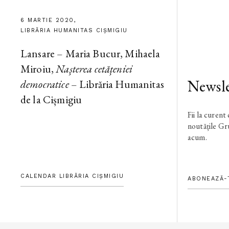
6 MARTIE 2020,
LIBRĂRIA HUMANITAS CIȘMIGIU
Lansare – Maria Bucur, Mihaela
Miroiu,
Nașterea cetățeniei
Newsle
democratice
– Librăria Humanitas
de la Cișmigiu
Fii la curent
noutățile G
acum.
CALENDAR LIBRĂRIA CIȘMIGIU
ABONEAZĂ-