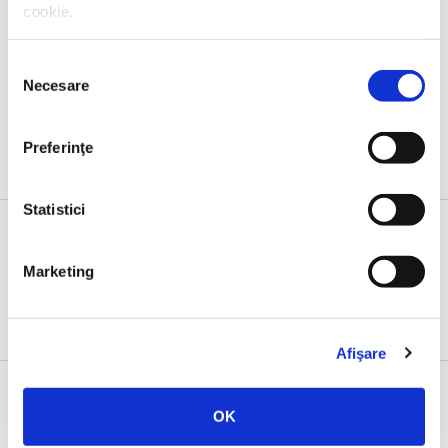
cookie.
Melania Cincea,
Frăția penal-academică
Selecția
PREȚ 25.37 RON
Necesare
consimțământului
Preferinţe
Statistici
Marketing
Evenimente
Afişare
OK
23 IUNIE 2026, EDITURA HUMANITAS