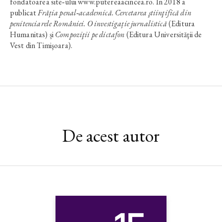
fondatoarea site‑ului www.putereaacincea.ro. În 2018 a
publicat
Frăția penal‑academică. Cercetarea ştiinţifică din
penitenciarele României. O investigație jurnalistică
(Editura
Humanitas) și
Compoziţii pe dictafon
(Editura Universităţii de
Vest din Timişoara).
De acest autor