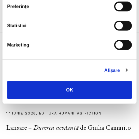
Preferinţe
Evenimente
Statistici
Marketing
23 IUNIE 2026, EDITURA HUMANITAS
Lansarea volumului
Noul ghid al nesimțitului
,
Afişare
cu Radu Paraschivescu, Dan Byron și Cristian
Preda
OK
17 IUNIE 2026, EDITURA HUMANITAS FICTION
Lansare –
Durerea nevăzută
de Giulia Caminito