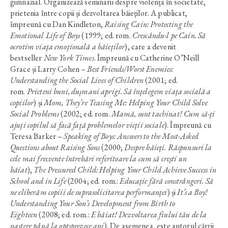
gimnazial. Organizează seminarii despre violența în societate,
prietenia între copii și dezvoltarea băieților. A publicat,
împreună cu Dan Kindleton,
Raising Cain: Protecting the
Emotional Life of Boys
(1999; ed. rom.
Crescându-l pe Cain. Să
ocrotim viața emoțională a băieților
), care a devenit
bestseller
New York Times
. Împreună cu Catherine O’Neill
Grace și Larry Cohen –
Best Friends/Worst Enemies:
Understanding the Social Lives of Children
(2001; ed.
rom.
Prieteni buni, dușmani aprigi. Să înțelegem viața socială a
copiilor
) și
Mom, They’re Teasing Me: Helping Your Child Solve
Social Problems
(2002; ed. rom.
Mamă, sunt tachinat! Cum să-ți
ajuți copilul să facă față problemelor vieții sociale
). Împreună cu
Teresa Barker –
Speaking of Boys: Answers to the Most-Asked
Questions about Raising Sons
(2000;
Despre băieți. Răspunsuri la
cele mai frecvente întrebări referitoare la cum să crești un
băiat
),
The Pressured Child: Helping Your Child Achieve Success in
School and in Life
(2004; ed. rom.:
Educație fără constrângeri. Să
ne eliberăm copiii de suprasolicitarea performanței
) și
It’s a Boy!
Understanding Your Son’s Development from Birth to
Eighteen
(2008; ed. rom.:
E băiat! Dezvoltarea fiului tău de la
naștere până la optsprezece ani
). De asemenea, este autorul cărții