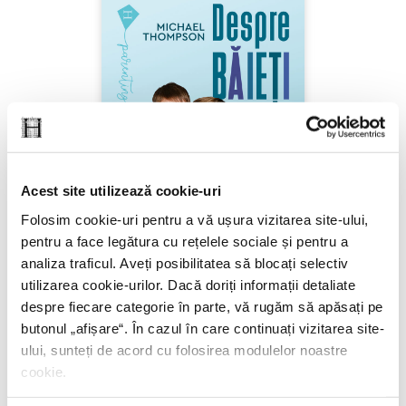
Acest site utilizează cookie-uri
Folosim cookie-uri pentru a vă ușura vizitarea site-ului,
pentru a face legătura cu rețelele sociale și pentru a
analiza traficul. Aveți posibilitatea să blocați selectiv
utilizarea cookie-urilor. Dacă doriți informații detaliate
despre fiecare categorie în parte, vă rugăm să apăsați pe
butonul „
afișare
“. În cazul în care continuați vizitarea site-
Michael Thompson,
Despre băieți
ului, sunteți de acord cu folosirea modulelor noastre
cookie.
PREȚ 41.23 RON