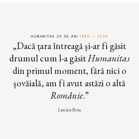
HUMANITAS 30 DE ANI
1990 — 2020
„Dacă țara întreagă și-ar fi găsit
drumul cum l-a găsit
Humanitas
din primul moment, fără nici o
șovăială, am fi avut astăzi o altă
Românie
.”
Lucian Boia