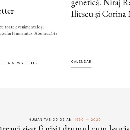
genetică. Niraj R
tter
Iliescu și Corina
 cu toate evenimentele și
rupului Humanitas. Abonează-te
CALENDAR
TE LA NEWSLETTER
HUMANITAS 30 DE ANI
1990 — 2020
treagă și-ar fi găsit drumul cum l-a găs