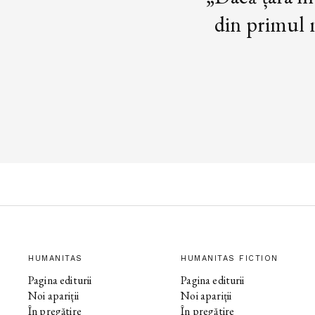
din primul m
HUMANITAS
HUMANITAS FICTION
Pagina editurii
Pagina editurii
Noi apariții
Noi apariții
În pregătire
În pregătire