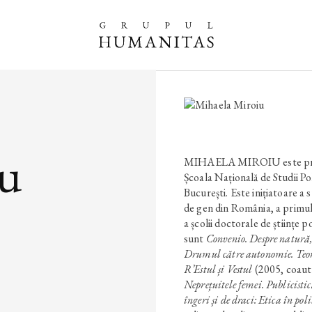
iu
MIHAELA MIROIU este profes
Școala Națională de Studii Pol
București. Este inițiatoare a s
de gen din România, a primulu
a școlii doctorale de științe p
sunt
Convenio. Despre natură,
Drumul către autonomie. Teori
R’Estul și Vestul
(2005, coaut
Neprețuitele femei. Publicisti
îngeri și de draci: Etica în po