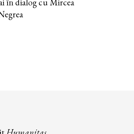
ai în dialog cu Mircea
 Negrea
it
Humanitas