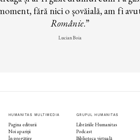
oment, fără nici o șovăială, am fi avut 
Românie
.”
Lucian Boia
HUMANITAS MULTIMEDIA
GRUPUL HUMANITAS
Pagina editurii
Librăriile Humanitas
Noi apariții
Podcast
În pregătire
Biblioteca virtuală