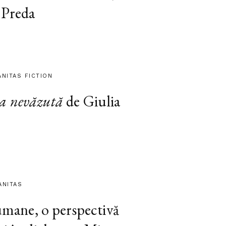
 Preda
ANITAS FICTION
a nevăzută
de Giulia
ANITAS
 umane, o perspectivă