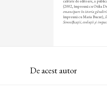
calitate de editoare, a publi
(2002, împreună cu Otilia D
emancipare în istoria gândirii
împreună cu Maria Bucur),
I
Semniﬁcații, evoluții și impac
De acest autor