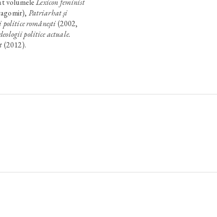
cat volumele
Lexicon feminist
ragomir),
Patriarhat și
 politice românești
(2002,
deologii politice actuale.
t
(2012).