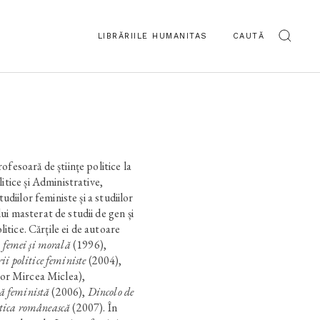
LIBRĂRIILE HUMANITAS
CAUTĂ
oară de științe politice la
itice și Administrative,
tudiilor feministe și a studiilor
i masterat de studii de gen și
olitice. Cărțile ei de autoare
 femei și morală
(1996),
i politice feministe
(2004),
or Mircea Miclea),
că feministă
(2006),
Dincolo de
litica românească
(2007). În