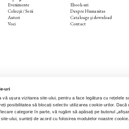
Evenimente
Ebook-uri
Colecții / Serii
Despre Humanitas
Autori
Cataloage și download
Voci
Contact
ie-uri
 vă ușura vizitarea site-ului, pentru a face legătura cu rețelele s
eți posibilitatea să blocați selectiv utilizarea cookie-urilor. Dacă d
 fiecare categorie în parte, vă rugăm să apăsați pe butonul „
afișa
a site-ului, sunteți de acord cu folosirea modulelor noastre cookie