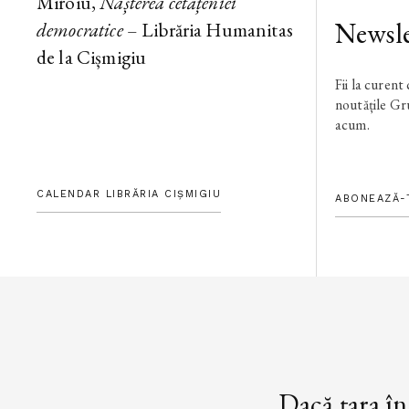
Miroiu,
Nașterea cetățeniei
Newsle
democratice
– Librăria Humanitas
de la Cișmigiu
Fii la curent
noutățile G
acum.
CALENDAR LIBRĂRIA CIȘMIGIU
ABONEAZĂ-
„Dacă țara în