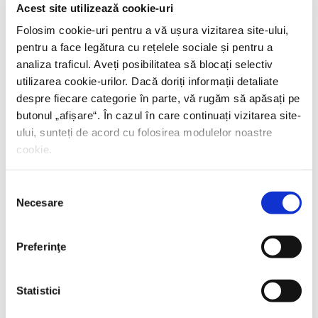
Acest site utilizează cookie-uri
Folosim cookie-uri pentru a vă ușura vizitarea site-ului,
pentru a face legătura cu rețelele sociale și pentru a
analiza traficul. Aveți posibilitatea să blocați selectiv
utilizarea cookie-urilor. Dacă doriți informații detaliate
despre fiecare categorie în parte, vă rugăm să apăsați pe
butonul „
afișare
“. În cazul în care continuați vizitarea site-
ului, sunteți de acord cu folosirea modulelor noastre
cookie.
Selecția
Octavian Pantiş,
Time management
Necesare
consimțământului
PREȚ 31.71 RON
Preferinţe
Statistici