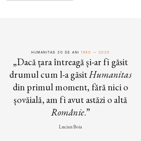
HUMANITAS 30 DE ANI
1990 — 2020
„Dacă țara întreagă și-ar fi găsit
drumul cum l-a găsit
Humanitas
din primul moment, fără nici o
șovăială, am fi avut astăzi o altă
Românie
.”
Lucian Boia