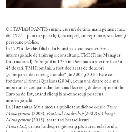
OCTAVIAN PANTIȘ susține cursuri de time management încă
din 1997 – pentru specialiști, manageri, antreprenori, studenți și
persoane publice.
În 1999 a deschis filiala din România a cunoscutei firme
internaționale de training și consultanță TMI (Time Manager
International), înființată în 1975 în Danemarca și extinsă azi în
45 de țări. TMI România a fost declarată de două ori
„Compania de training a anului“, în 2007 și 2010. Este co-
fondator al firmei Qualians (2004), acum una dintre cele mai
importante companii din domeniul learning & development din
Europa de Est, având clienți bine-cunoscuți pe scena
internațională.
La Humanitas Multimedia a publicat audiobook-urile
Time
Management
(2008),
Practical Leadership
(2009) și
Change
Management
(2013), toate trei bestselleruri.
Musai List
, cartea lui despre găsirea și păstrarea echilibrului