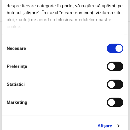
Evenimente
despre fiecare categorie în parte, vă rugăm să apăsați pe
butonul „
afișare
“. În cazul în care continuați vizitarea site-
ului, sunteți de acord cu folosirea modulelor noastre
cookie.
23 IUNIE 2026, EDITURA HUMANITAS
Selecția
Necesare
consimțământului
Lansarea volumului
Noul ghid al nesimțitului
,
cu Radu Paraschivescu, Dan Byron și Cristian
Preferinţe
Preda
Statistici
17 IUNIE 2026, EDITURA HUMANITAS FICTION
Marketing
Lansare –
Durerea nevăzută
de Giulia Caminito
Afişare