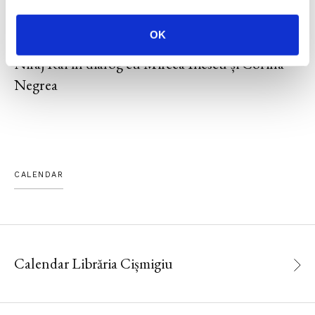
15 IUNIE 2026, EDITURA HUMANITAS
OK
Istoria societății umane, o perspectivă genetică.
Niraj Rai în dialog cu Mircea Iliescu și Corina
Negrea
CALENDAR
Calendar Librăria Cișmigiu