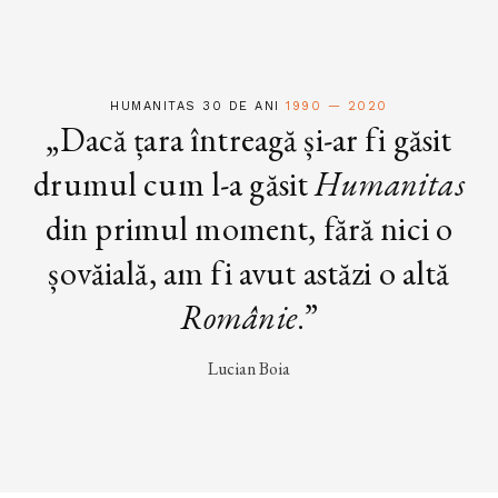
HUMANITAS 30 DE ANI
1990 — 2020
„Dacă țara întreagă și-ar fi găsit
drumul cum l-a găsit
Humanitas
din primul moment, fără nici o
șovăială, am fi avut astăzi o altă
Românie
.”
Lucian Boia