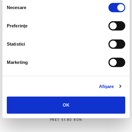
Selecția
Necesare
consimțământului
Preferinţe
Statistici
Marketing
Afişare
Cosmin Savu, Rareș Năstase, Paula Herlo, Alex
OK
Dima, Paul Angelescu,
România, te iubesc!
PREȚ 51.80 RON