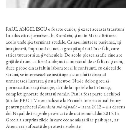
PAUL ANGELESCU e foarte curios, și exact această trăsătură
l-a adus către jurnalism. În România, și nu în Marea Britanie,
acolo unde și-a terminat studiile. Ca să-și ilustreze pasiunea, își
imaginează, împreună cu noi, o groapă apărută în asfalt, care
strică tuturor ziua și vehiculele. De acolo pleacă să aﬂe cine are
grijă de drum, ce ﬁrmă a obținut contractul de asfaltare și cum,
duce probe din asfalt în laborator și le confruntă cu caietul de
sarcini, se interesează ce instituție a statului trebuia să
urmărească lucrarea și nu a făcut-o. Nu-i e deloc greu să
pornească aceeași discuție, dar de la operele lui Brâncuși,
complet ignorate de statul român. Paul a fost parte a echipei
Știrilor PRO TV nominalizate la Premiile International Emmy
pentru pachetul
România sub zăpadă
– iarna 2012 – și a descris
din Nepal distrugerile provocate de cutremurul din 2015. În
Grecia a surprins zilele în care economia țării se prăbușea, iar
Atena era sufocată de proteste violente.