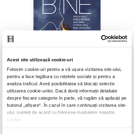
Acest site utilizează cookie-uri
Folosim cookie-uri pentru a vă ușura vizitarea site-ului,
pentru a face legătura cu rețelele sociale și pentru a
Cosmin Savu, Rareș Năstase, Paula Herlo, Alex
analiza traficul. Aveți posibilitatea să blocați selectiv
Dima, Paul Angelescu,
Ne facem bine
utilizarea cookie-urilor. Dacă doriți informații detaliate
despre fiecare categorie în parte, vă rugăm să apăsați pe
PREȚ 47.57 RON
butonul „
afișare
“. În cazul în care continuați vizitarea site-
ului, sunteți de acord cu folosirea modulelor noastre
cookie.