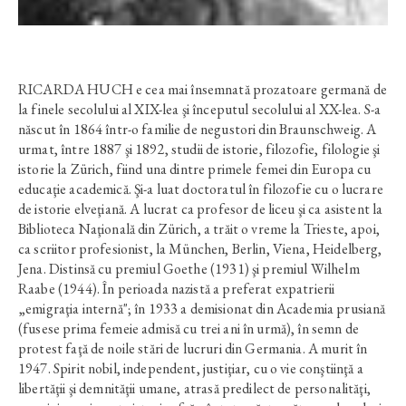
RICARDA HUCH e cea mai însemnată prozatoare germană de
la finele secolului al XIX-lea şi începutul secolului al XX-lea. S-a
născut în 1864 într-o familie de negustori din Braunschweig. A
urmat, între 1887 şi 1892, studii de istorie, filozofie, filologie şi
istorie la Zürich, fiind una dintre primele femei din Europa cu
educaţie academică. Şi-a luat doctoratul în filozofie cu o lucrare
de istorie elveţiană. A lucrat ca profesor de liceu şi ca asistent la
Biblioteca Naţională din Zürich, a trăit o vreme la Trieste, apoi,
ca scriitor profesionist, la München, Berlin, Viena, Heidelberg,
Jena. Distinsă cu premiul Goethe (1931) şi premiul Wilhelm
Raabe (1944). În perioada nazistă a preferat expatrierii
„emigraţia internă"; în 1933 a demisionat din Academia prusiană
(fusese prima femeie admisă cu trei ani în urmă), în semn de
protest faţă de noile stări de lucruri din Germania. A murit în
1947. Spirit nobil, independent, justiţiar, cu o vie conştiinţă a
libertăţii şi demnităţii umane, atrasă predilect de personalităţi,