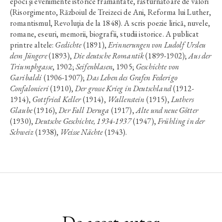
epoci şi evenimente istorice frământate, răsturnătoare de valori
(Risorgimento, Războiul de Treizeci de Ani, Reforma lui Luther,
romantismul, Revoluţia de la 1848). A scris poezie lirică, nuvele,
romane, eseuri, memorii, biografii, studii istorice. A publicat
printre altele:
Gedichte
(1891),
Erinnerungen von Ludolf Ursleu
dem Jüngere
(1893),
Die deutsche Romantik
(1899-1902);
Aus der
Triumphgasse
, 1902;
Seifenblasen
, 1905;
Geschichte von
Garibaldi
(1906-1907);
Das Leben des Grafen Federigo
Confalonieri
(1910),
Der grosse Krieg in Deutschland
(1912-
1914),
Gottfried Keller
(1914),
Wallenstein
(1915),
Luthers
Glaube
(1916),
Der Fall Deruga
(1917),
Alte und neue Götter
(1930),
Deutsche Geschichte, 1934-1937
(1947),
Frühling in der
Schweiz
(1938),
Weisse Nächte
(1943).