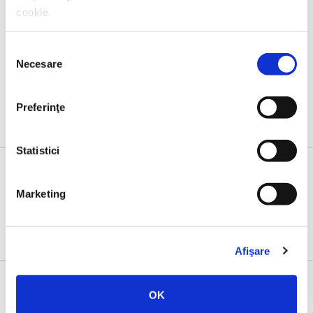
cookie.
Ricarda Huch,
Romantismul german
Selecția
Necesare
consimțământului
Preferinţe
Statistici
Marketing
Evenimente
Afişare
OK
23 IUNIE 2026, EDITURA HUMANITAS