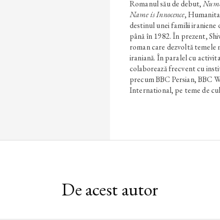
Romanul său de debut,
Numel
Name is Innocence
, Humanitas
destinul unei familii iraniene
până în 1982. În prezent, Sh
roman care dezvoltă temele me
iraniană. În paralel cu activit
colaborează frecvent cu insti
precum BBC Persian, BBC Wor
International, pe teme de cult
De acest autor