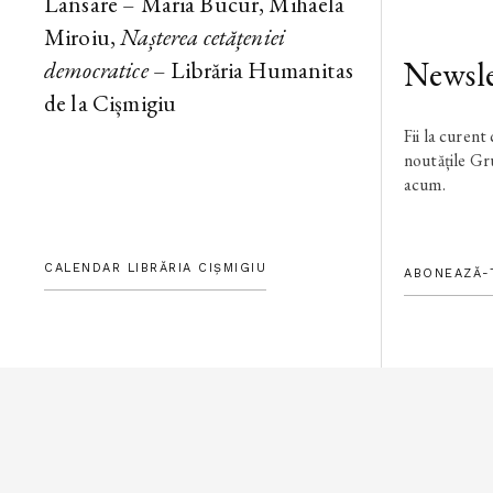
Lansare – Maria Bucur, Mihaela
Miroiu,
Nașterea cetățeniei
Newsle
democratice
– Librăria Humanitas
de la Cișmigiu
Fii la curent
noutățile G
acum.
CALENDAR LIBRĂRIA CIȘMIGIU
ABONEAZĂ-