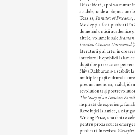
Düsseldorf, apoi s-a mutat în
studiile, unde a obținut un d
Teza sa,
Paradox of Freedom
,
Mosley și a fost publicată î
domeniul criticii academice și 
altele, volumele sale
Iranian
Iranian Cinema Uncensored
(
literaturii și al artei în crear
interiorul Republicii Islamice
după doisprezece ani petrecu
Shiva Rahbaran s-a stabilit l
multiple spații culturale eu
precum memoria, exilul, identi
revoluționar și postrevoluțio
The Story of an Iranian Famil
inspirată de experiența familie
Revoluției Islamice, a câștig
Writing Prize, una dintre cel
pentru proza scurtă emergent
publicată în revista
Wasafiri