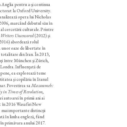
 Anglia pentru a-și continua
octorat la Oxford University.
 analizează opera lui Nicholas
n 2006, marcând debutul său în
al cercetării culturale. Printre
 Writers Uncensored
(2012) și
2016) abordează rolul
ea unor oaze de libertate în
 totalitare din Iran. În 2013,
ți între München și Zürich,
a Londra. Influențată de
ropene, ea explorează teme
tatea și copilăria în Iranul
nar. Povestirea sa
Massoumeh:
y in Times of Revolution
,
i autoarei în primii ani ai
at în 2016 Wasafiri New
e mai importante distincții
ă în limba engleză, fiind
în primăvara anului 2017.