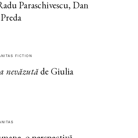
 Radu Paraschivescu, Dan
 Preda
ANITAS FICTION
a nevăzută
de Giulia
ANITAS
 umane, o perspectivă