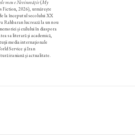
e meu e Nevinovăție
(
My
 Fiction, 2026), urmărește
 de la începutul secolului XX
iva Rahbaran lucrează la un nou
moriei și exilului în diaspora
atea sa literară și academică,
tuții media internaționale
ld Service și Iran
ură iraniană și actualitate.