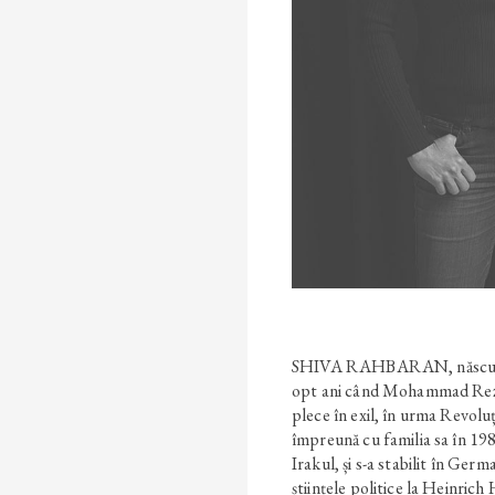
SHIVA RAHBARAN, născută 
opt ani când Mohammad Reza 
plece în exil, în urma Revoluț
împreună cu familia sa în 198
Irakul, și s-a stabilit în Germ
științele politice la Heinrich