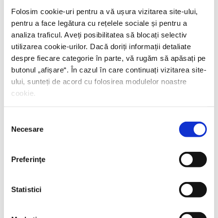
Folosim cookie-uri pentru a vă ușura vizitarea site-ului,
pentru a face legătura cu rețelele sociale și pentru a
analiza traficul. Aveți posibilitatea să blocați selectiv
utilizarea cookie-urilor. Dacă doriți informații detaliate
despre fiecare categorie în parte, vă rugăm să apăsați pe
butonul „
afișare
“. În cazul în care continuați vizitarea site-
ului, sunteți de acord cu folosirea modulelor noastre
cookie.
Selecția
Necesare
consimțământului
Preferinţe
Simon Berthon,
Război între aliaţi
Statistici
PREȚ 39.72 RON