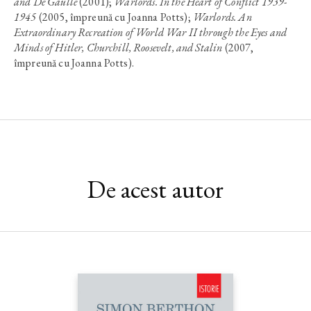
and De Gaulle
(2001);
Warlords. In the Heart of Conflict 1939-
1945
(2005, împreună cu Joanna Potts);
Warlords. An
Extraordinary Recreation of World War II through the Eyes and
Minds of Hitler, Churchill, Roosevelt, and Stalin
(2007,
împreună cu Joanna Potts).
De acest autor