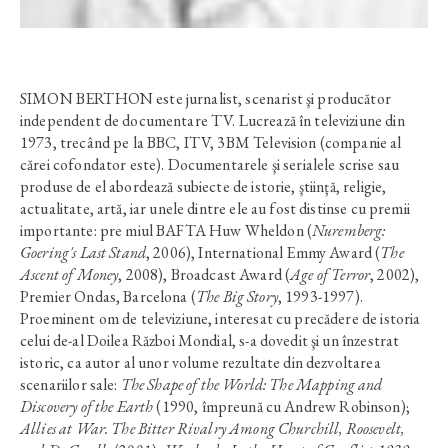
SIMON BERTHON este jurnalist, scenarist şi producător
independent de documentare TV. Lucrează în televiziune din
1973, trecând pe la BBC, ITV, 3BM Television (companie al
cărei cofondator este). Documentarele şi serialele scrise sau
produse de el abordează subiecte de istorie, ştiinţă, religie,
actualitate, artă, iar unele dintre ele au fost distinse cu premii
importante: pre miul BAFTA Huw Wheldon (
Nuremberg:
Goering's Last Stand
, 2006), International Emmy Award (
The
Ascent of Money
, 2008), Broadcast Award (
Age of Terror
, 2002),
Premier Ondas, Barcelona (
The Big Story
, 1993-1997).
Proeminent om de televiziune, interesat cu precădere de istoria
celui de-al Doilea Război Mondial, s-a dovedit şi un înzestrat
istoric, ca autor al unor volume rezultate din dezvoltarea
scenariilor sale:
The Shape of the World: The Mapping and
Discovery of the Earth
(1990, împreună cu Andrew Robinson);
Allies at War. The Bitter Rivalry Among Churchill, Roosevelt,