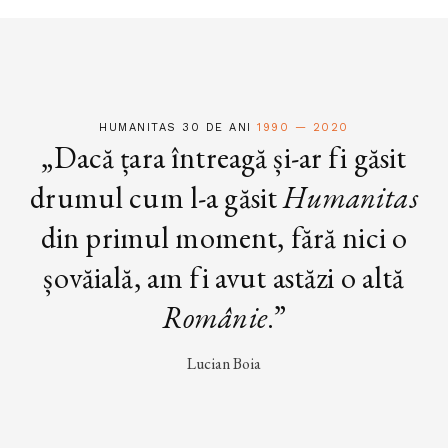
HUMANITAS 30 DE ANI
1990 — 2020
„Dacă țara întreagă și-ar fi găsit
drumul cum l-a găsit
Humanitas
din primul moment, fără nici o
șovăială, am fi avut astăzi o altă
Românie
.”
Lucian Boia