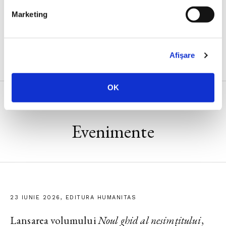
Thomas Nagel,
Ce înseamnă, oare, toate acestea?
Marketing
Afişare
OK
Evenimente
23 IUNIE 2026, EDITURA HUMANITAS
Lansarea volumului
Noul ghid al nesimțitului
,