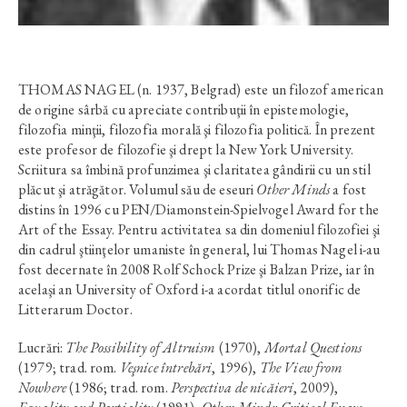
THOMAS NAGEL (n. 1937, Belgrad) este un filozof american
de origine sârbă cu apreciate contribuţii în epistemologie,
filozofia minţii, filozofia morală şi filozofia politică. În prezent
este profesor de filozofie şi drept la New York University.
Scriitura sa îmbină profunzimea şi claritatea gândirii cu un stil
plăcut şi atrăgător. Volumul său de eseuri
Other Minds
a fost
distins în 1996 cu PEN/Diamonstein-Spielvogel Award for the
Art of the Essay. Pentru activitatea sa din domeniul filozofiei şi
din cadrul ştiinţelor umaniste în general, lui Thomas Nagel i-au
fost decernate în 2008 Rolf Schock Prize şi Balzan Prize, iar în
acelaşi an University of Oxford i-a acordat titlul onorific de
Litterarum Doctor.
Lucrări:
The Possibility of Altruism
(1970),
Mortal Questions
(1979; trad. rom.
Veşnice întrebări
, 1996),
The View from
Nowhere
(1986; trad. rom.
Perspectiva de nicăieri
, 2009),