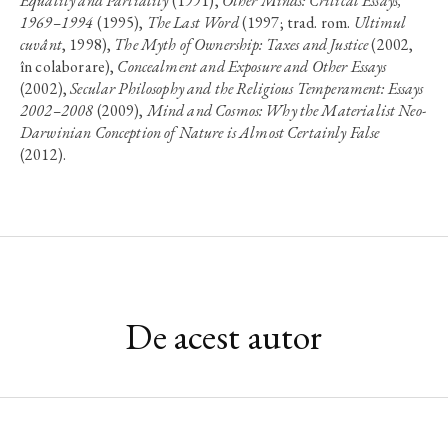
Equality and Partiality
(1991),
Other Minds: Critical Essays,
1969–1994
(1995),
The Last Word
(1997; trad. rom.
Ultimul
cuvânt
, 1998),
The Myth of Ownership: Taxes and Justice
(2002,
în colaborare),
Concealment and Exposure and Other Essays
(2002),
Secular Philosophy and the Religious Temperament: Essays
2002–2008
(2009),
Mind and Cosmos: Why the Materialist Neo-
Darwinian Conception of Nature is Almost Certainly False
(2012).
De acest autor