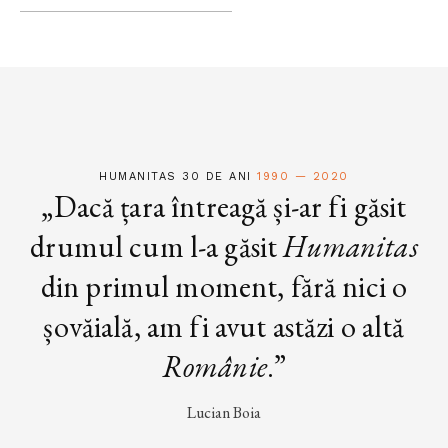
HUMANITAS 30 DE ANI
1990 — 2020
„Dacă țara întreagă și-ar fi găsit
drumul cum l-a găsit
Humanitas
din primul moment, fără nici o
șovăială, am fi avut astăzi o altă
Românie
.”
Lucian Boia