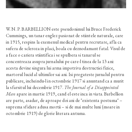
W. N. P. BARBELLION este pseudonimul lui Bruce Frederick
Cummings, un tanar englez pasionat de stiintele naturale, care
in 1915, respins la exemenul medical pentru recrutare, afla ca
sufera de scleroza in placi, boala cu deznodamant fatal. Visul de
a face o cariera stiintifica i se spulbera si tanarul se
concentreaza asupra jurnalului pe care-l tinea de la 13 ani:
acesta devine singura lui arma impotriva destructiei fizice,
martorul lucid al ultimilor sai ani. Isi pregateste jurnalul pentru
publicare, incheindu-l in octombrie 1917 si anuntand ca a murit
la sfarsitul lui decembrie 1917.
The Journal of a Disappointed
Man
apare in martie 1919, cand el este inca in viata. Barbellion
are parte, asadar, de aproape doi ani de "existenta postuma" –
suprema sfidare adusa mortii – si de mai multe luni (moare in
octombrie 1919) de glorie literara antuma.