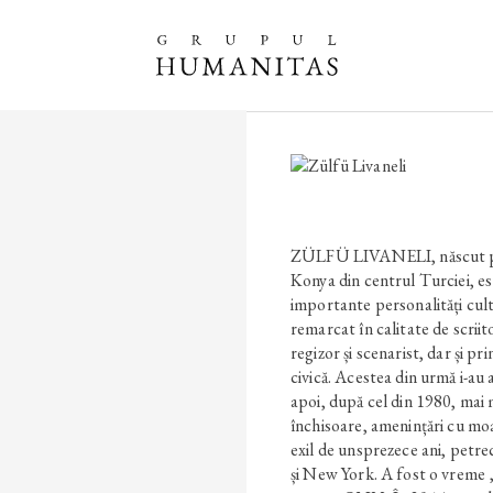
ZÜLFÜ LIVANELI, născut pe 
Konya din centrul Turciei, es
importante personalități cultu
remarcat în calitate de scrii
regizor și scenarist, dar și pr
civică. Acestea din urmă i-au 
apoi, după cel din 1980, mai
închisoare, amenințări cu moar
exil de unsprezece ani, petre
și New York. A fost o vreme