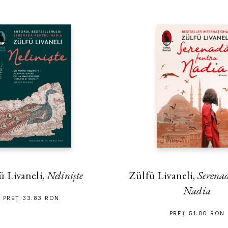
ü Livaneli,
Neliniște
Zülfü Livaneli,
Serena
Nadia
PREȚ 33.83 RON
PREȚ 51.80 RON