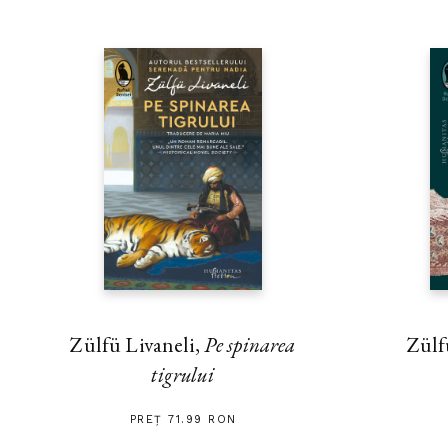
Zülfü Livaneli,
Pe spinarea
Zülf
tigrului
PREȚ 71.99 RON