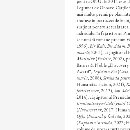
pentru ONU. În 2014 este de
Legiunea de Onoare. Cărțile s
mai multe premii pe plan inter
traduse în patruzeci de limbi,
susținut pentru actualitatea 
individului în fața istoriei. Pr
se numără romane precum
E
1996),
Bir Kedi, Bir Adam, 
moarte
, 2001), câștigător al
Mutluluk
(
Fericire
, 2002), p
Barnes & Noble „Discovery 
Award“,
Leyla’nın Evi
(
Casa 
insulă
, 2008),
Serenadă pent
Humanitas Fiction, 2021),
K
fratelui meu
, 2013),
Son Ada’
2014), câștigător al Premiu
Konstantiniyye Oteli
(
Hotel C
(
Huzursuzluk
, 2017; Humani
Oğlu
(
Pescarul și fiul său
, 20
(
Kaplanın Sırtında
, 2022; H
volume de proză scurtă pre