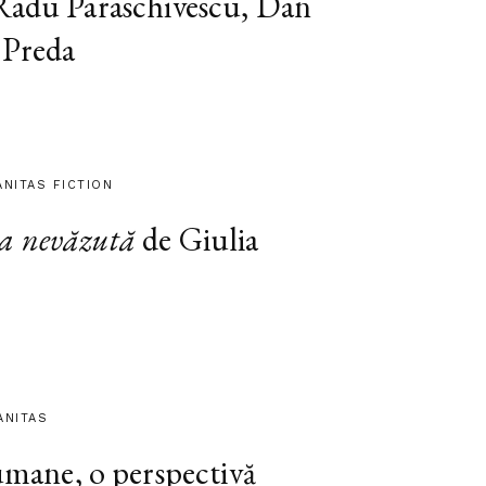
 Radu Paraschivescu, Dan
 Preda
ANITAS FICTION
a nevăzută
de Giulia
ANITAS
 umane, o perspectivă