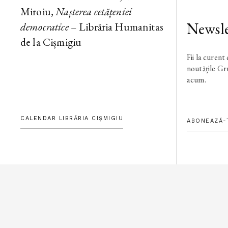
Miroiu,
Nașterea cetățeniei
Newsle
democratice
– Librăria Humanitas
de la Cișmigiu
Fii la curent
noutățile G
acum.
CALENDAR LIBRĂRIA CIȘMIGIU
ABONEAZĂ-