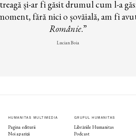
treagă și-ar fi găsit drumul cum l-a găs
oment, fără nici o șovăială, am fi avut 
Românie
.”
Lucian Boia
HUMANITAS MULTIMEDIA
GRUPUL HUMANITAS
Pagina editurii
Librăriile Humanitas
Noi apariții
Podcast