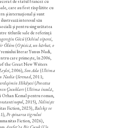
corat de statul francez cu
ale, care au fost răsplătite cu
n și internațional și sunt
 ilustrează interesul său
socială și pentru singurătatea
intre titlurile sale de referință
ngereğin Gözü
(
Ochiul viperei
,
Bir Ölüm
(
O pisică, un bărbat, o
 Premiului literar Yunus Nadi,
entru care primește, în 2006,
of the Great New Writers
Leylei
, 2006),
Son Ada
(
Ultima
ru Nadia
(
Serenad
, 2011;
ardeşimin Hikâyesi
(
Povestea
nın Çocukları
(
Ultima insulă
,
lui Orhan Kemal pentru roman,
onstantinopol
, 2015),
Neliniște
tas Fiction, 2023),
Balıkçı ve
21),
Pe spinarea tigrului
umanitas Fiction, 2026),
cum
Arafat’ta Bir Çocuk
(
Un