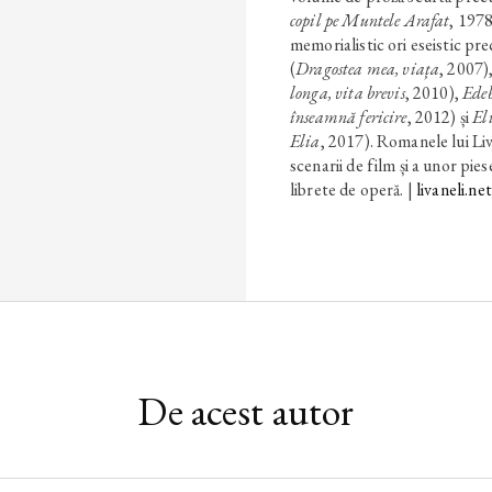
copil pe Muntele Arafat
, 1978
memorialistic ori eseistic p
(
Dragostea mea, viața
, 2007)
longa, vita brevis
, 2010),
Ede
înseamnă fericire
, 2012) și
El
Elia
, 2017). Romanele lui Liv
scenarii de film și a unor pie
librete de operă. |
livaneli.net
De acest autor