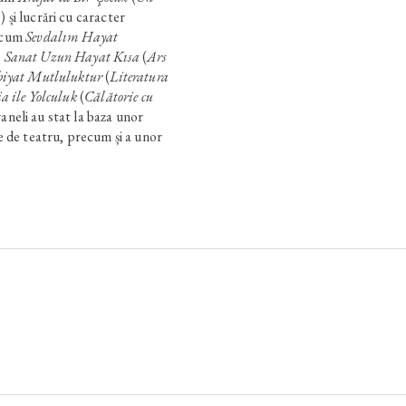
) și lucrări cu caracter
recum
Sevdalım Hayat
,
Sanat Uzun Hayat Kısa
(
Ars
biyat Mutluluktur
(
Literatura
ia ile Yolculuk
(
Călătorie cu
aneli au stat la baza unor
se de teatru, precum și a unor