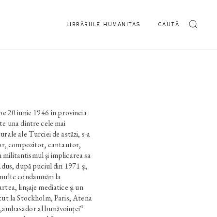
LIBRĂRIILE HUMANITAS
CAUTĂ
20 iunie 1946 în provincia
te una dintre cele mai
rale ale Turciei de astăzi, s-a
tor, compozitor, cantautor,
in militantismul și implicarea sa
adus, după puciul din 1971 și,
 multe condamnări la
tea, linșaje mediatice și un
cut la Stockholm, Paris, Atena
 „ambasador al bunăvoinței“