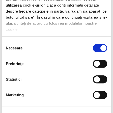
utilizarea cookie-urilor. Dacă doriți informații detaliate
despre fiecare categorie în parte, vă rugăm să apăsați pe
butonul „
afișare
“. În cazul în care continuați vizitarea site-
ului, sunteți de acord cu folosirea modulelor noastre
cookie.
Selecția
Eric-Emmanuel Schmitt,
Cea mai frumoasă carte
Necesare
consimțământului
din lume și alte povestiri
Preferinţe
PREȚ 23.27 RON
Statistici
VEZI TOATE
Marketing