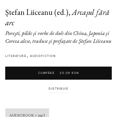
Ștefan Liiceanu (ed.)
,
Arcașul fără
arc
Poveşti, pilde și vorbe de duh din China, Japonia și
Coreea alese, traduse și prefațate de Ștefan Liiceanu
LITERATURĂ
AUDIOFICTION
CUMPĂRĂ
20.09 RON
DISTRIBUIE
AUDIOBOOK > mp3