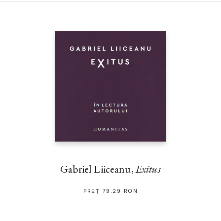
― Arc? Ce arc? a răspuns bătrânul maestru râzând. Atâta timp
cât ai nevoie de arc și de săgeată încă tragi cu arcul. Când tragi
cu arcul fără arc, nu ai nevoie nici de arc, nici de săgeată. Tocmai
atunci, în înaltul cerului se rotea în zbor lin un uliu. Era atât de
departe, încât părea a fi doar o sămânţă de susan. Gan Ying l-a
privit un timp, apoi l-a ochit, făcând gestul de a pune o săgeată
în arc. Numai că nu avea nici arc și nici săgeată. Pe urmă a întins
arcul nevăzut la maximum, ca o lună plină, și, deodată, a slobozit
săgeata, și ea nevăzută. Fulgerat, uliul nici măcar nu a mai apucat
să zvâcnească din aripi și a căzut ca o piatră din cer. Ji Chang a
rămas trăsnit. Pentru prima oară a văzut cu ochii lui măiestria
desăvârșită a trasului cu arcul. —
Arcașul fără arc
Pe copertă: Koyama Shokei,
Peisaj de iarnă
(detaliu), cca 1890
Gabriel Liiceanu,
Exitus
PREȚ 79.29 RON