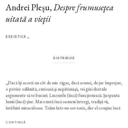
Andrei Pleșu
,
Despre frumuseţea
uitată a vieţii
ESEISTICĂ
DISTRIBUIE
„Dacă îţi acorzi un cât de mic răgaz, dacă arunci, de jur împrejur,
o privire odihnită, curioasă şi nepătimaşă, vei găsi destule
argumente să te bucuri. Lucrurile (încă) funcţionează. Şarpanta
lumii (încă) ţine. Mai există încă oameni întregi, tradiţii vii,
întâlniri miraculoase. Trăim într-un sos toxic, dar el conţine încă
mirodenii subtile, cu efect anesteziant. Marele animal cosmic nu
pare încă să ia în serios agitaţia noastră propagandistică,
CONTINUĂ
spaimele noastre apocaliptice. Se poate trăi. Se poate trăi bine.