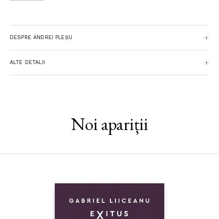
Se poate (încă) trăi frumos.“ (Andrei PLEŞU)
DESPRE ANDREI PLEȘU
ALTE DETALII
Noi apariții