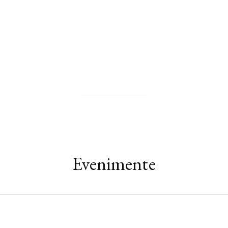
Zhuangzi
PAGINA AUTORULUI
Evenimente