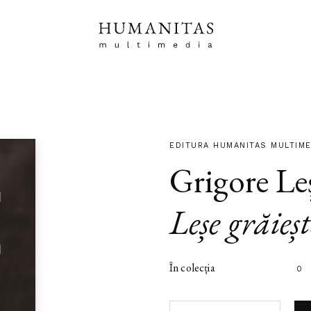
EDITURA HUMANITAS MULTIME
Grigore Le
Leșe grăieșt
În colecția
0