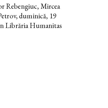
tor Rebengiuc, Mircea
i Petrov, duminică, 19
 în Librăria Humanitas