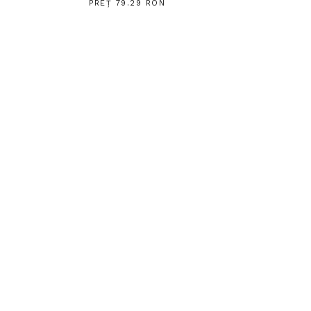
PREȚ 79.29 RON
AUTHOR SPOTLIGHT