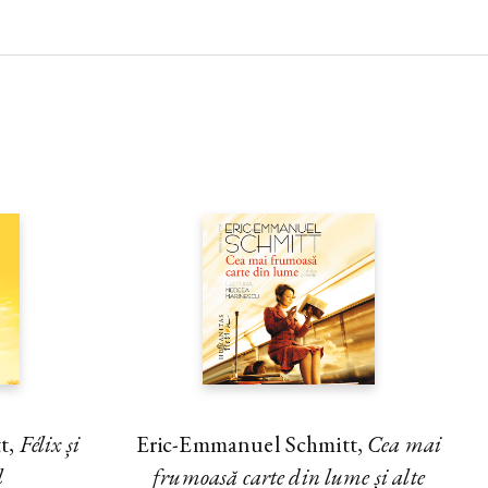
t,
Félix și
Eric-Emmanuel Schmitt,
Cea mai
l
frumoasă carte din lume și alte