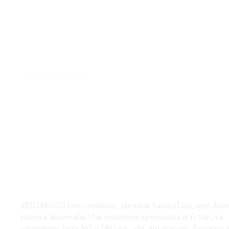
Zhuangzi
PAGINA AUTORULUI
ZHUANGZI este considerat, alături de Laozi și Liezi, unul dintre
părinţi ai daoismului. Unii cercetători apreciază că ar fi trăit, cu
aproximaţie, între 369 și 286 î.e.n., alţii, mai precauţi, îl situează 