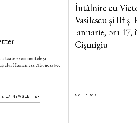
Întâlnire cu Vic
Vasilescu și Ilf ș
ianuarie, ora 17,
tter
Cișmigiu
 cu toate evenimentele și
rupului Humanitas. Abonează-te
CALENDAR
TE LA NEWSLETTER