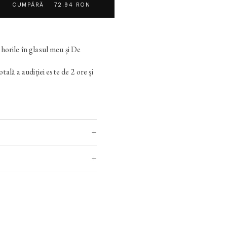
CUMPĂRĂ
72.94 RON
horile în glasul meu și De
ală a audiției este de 2 ore și