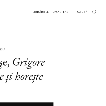
LIBRĂRIILE HUMANITAS
CAUTĂ
DIA
şe
,
Grigore
e și horește