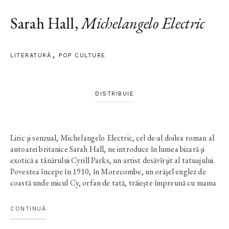
Sarah Hall
,
Michelangelo Electric
LITERATURĂ
POP CULTURE
DISTRIBUIE
Liric şi senzual, Michelangelo Electric, cel de-al doilea roman al
autoarei britanice Sarah Hall, ne introduce în lumea bizară şi
exotică a tânărului Cyrill Parks, un artist desăvîrşit al tatuajului.
Povestea începe în 1910, în Morecombe, un orăşel englez de
coastă unde micul Cy, orfan de tată, trăieşte împreună cu mama
sa în hotelul pentru tuberculoşi al acesteia şi creşte învăţând să
nu fie dezgustat de spectacolul mizeriei umane. Adolescent
CONTINUĂ
fiind, băiatul devine ucenicul lui Eliot Riley, un beţiv notoriu cu
reputaţie de bolşevic, care intră în viaţa sa cu forţa destinului şi