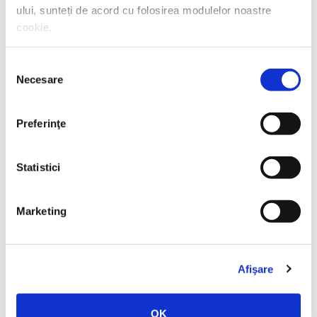
ului, sunteți de acord cu folosirea modulelor noastre
Eric-Emmanuel Schmitt,
Cea mai frumoasă carte
cookie.
din lume și alte povestiri
Selecția
PREȚ 23.27 RON
Necesare
consimțământului
Preferinţe
VEZI TOATE
Statistici
Marketing
Afişare
OK