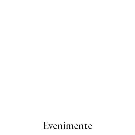
Zhuangzi
PAGINA AUTORULUI
Evenimente