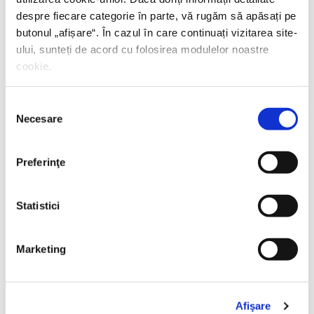
despre fiecare categorie în parte, vă rugăm să apăsați pe
butonul „
afișare
“. În cazul în care continuați vizitarea site-
ului, sunteți de acord cu folosirea modulelor noastre
cookie.
Eric-Emmanuel Schmitt,
Cea mai frumoasă carte
Selecția
din lume și alte povestiri
Necesare
consimțământului
PREȚ 23.27 RON
Preferinţe
Statistici
VEZI TOATE
Marketing
Afişare