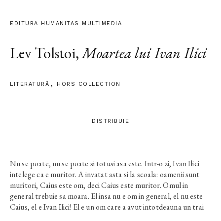
EDITURA HUMANITAS MULTIMEDIA
Lev Tolstoi
,
Moartea lui Ivan Ilici
LITERATURĂ
HORS COLLECTION
DISTRIBUIE
Nu se poate, nu se poate si totusi asa este. Intr-o zi, Ivan Ilici
intelege ca e muritor. A invatat asta si la scoala: oamenii sunt
muritori, Caius este om, deci Caius este muritor. Omul in
general trebuie sa moara. El insa nu e om in general, el nu este
Caius, el e Ivan Ilici! El e un om care a avut intotdeauna un trai
placut, cuviincios, conform cu regulile societatii. De aici incepe