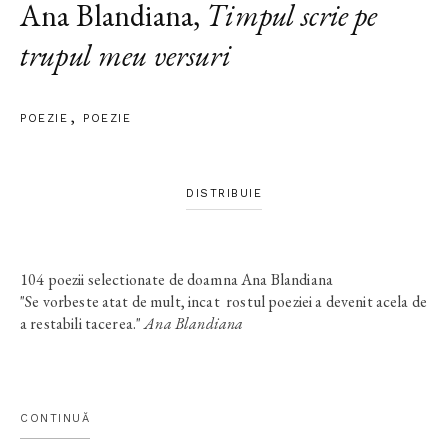
Ana Blandiana
,
Timpul scrie pe
trupul meu versuri
POEZIE
POEZIE
DISTRIBUIE
104 poezii selectionate de doamna Ana Blandiana
"Se vorbeste atat de mult, incat rostul poeziei a devenit acela de
a restabili tacerea."
Ana Blandiana
Ana Blandiana -
Timpul scrie pe trupul meu versuri
O tara e facuta
si din pasari
(
asculta on-line
)
CONTINUĂ