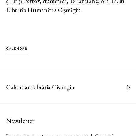
și Ilf și Petrov, duminică, 19 ianuarie, ora 17, în
Librăria Humanitas Cișmigiu
CALENDAR
Calendar Librăria Cișmigiu
Newsletter