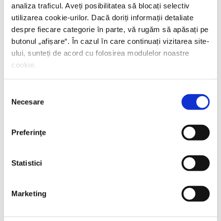
analiza traficul. Aveți posibilitatea să blocați selectiv
utilizarea cookie-urilor. Dacă doriți informații detaliate
despre fiecare categorie în parte, vă rugăm să apăsați pe
butonul „
afișare
“. În cazul în care continuați vizitarea site-
ului, sunteți de acord cu folosirea modulelor noastre
cookie.
Selecția
Necesare
consimțământului
Preferinţe
Statistici
Marketing
Thierry Wolton,
Lumea noastră orwelliană
PREȚ 49.00 RON