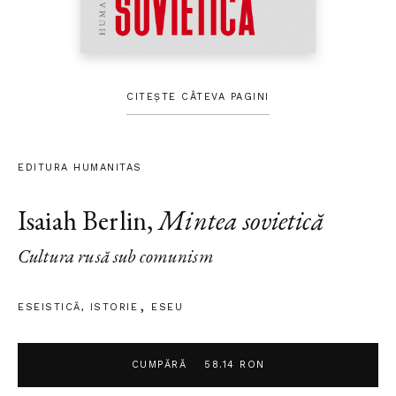
CITEȘTE CÂTEVA PAGINI
EDITURA HUMANITAS
Isaiah Berlin
,
Mintea sovietică
Cultura rusă sub comunism
ESEISTICĂ
,
ISTORIE
ESEU
CUMPĂRĂ
58.14 RON