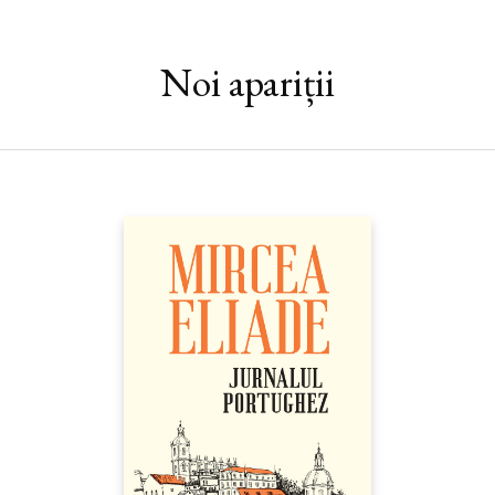
un post-scriptum ca reacție la evenimentele din 1989.
„O colecție de eseuri ale lui Isaiah Berlin despre Rusia țaristă și
Noi apariții
stalinistă este bine-venită… Ceea ce face din această carte o
lectură esențială pentru iubitorii lui Berlin este că ea cuprinde
eseuri care nu au mai fost publicate niciodată până acum sau
care au apărut inițial sub pseudonim, spre a proteja rudele care
trăiau în Uniunea Sovietică. Și se citesc cu aceeași plăcere ca
atunci când au fost scrise.“ —
The Washington Times
„Ca întotdeauna, scrierile lui Berlin sunt pe cât de instructive,
pe atât de captivante. Încadrată de prefața lui Henry Hardy și
glosarul lui Helen Rappaport,
Mintea sovietică
este o antologie
remarcabilă.“ —
Slavic and East European Journal