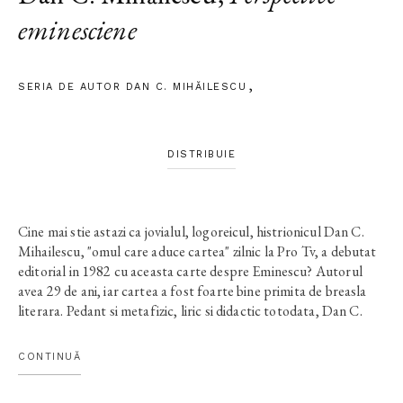
eminesciene
SERIA DE AUTOR DAN C. MIHĂILESCU
DISTRIBUIE
Cine mai stie astazi ca jovialul, logoreicul, histrionicul Dan C.
Mihailescu, "omul care aduce cartea" zilnic la Pro Tv, a debutat
editorial in 1982 cu aceasta carte despre Eminescu? Autorul
avea 29 de ani, iar cartea a fost foarte bine primita de breasla
literara. Pedant si metafizic, liric si didactic totodata, Dan C.
Mihailescu era la ora cand il fascinau Bachelard, Beguin si Jean
Pierre Richard, foarte departe de stilul familiar, colorat si
CONTINUĂ
imprevizibil de astazi. Eseul sau cutreiera elementele "poeticii
selenare" eminesciene, o data cu studierea senzitivitatii poetului.