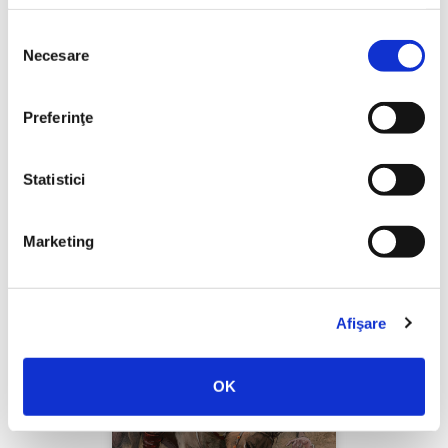
Selecția
Necesare
consimțământului
Thierry Wolton,
Lumea noastră orwelliană
Preferinţe
PREȚ 49.00 RON
Statistici
Marketing
Afişare
OK