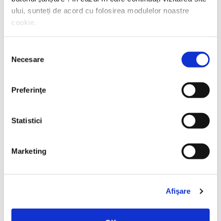
ului, sunteți de acord cu folosirea modulelor noastre
Ernst Junger,
Jurnale pariziene
cookie.
Selecția
Necesare
consimțământului
Preferinţe
Statistici
Marketing
Afişare
C. G. Jung,
Amintiri, vise, reflectii