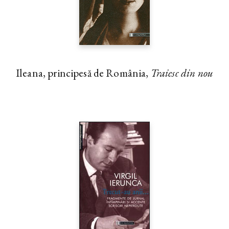
Ileana, principesă de România,
Traiesc din nou