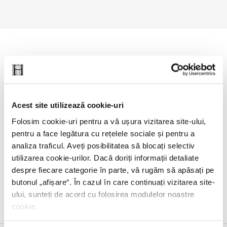
Editura Humanitas vă invită marți, 16 decembrie, de la ora
19.00, la Librăria Humanitas de la Cișmigiu, la o întâlnire cu
istoricul francez Thierry Wolton, Gabriel Liiceanu și Ioan
Stanomir, cu tema „Confruntarea cu trecutul“. Moderatoarea
Acest site utilizează cookie-uri
evenimentului va fi Magda Grădinaru.
Folosim cookie-uri pentru a vă ușura vizitarea site-ului,
Cel mai recent volum al lui Thierry Wolton,
Întoarcerea
pentru a face legătura cu rețelele sociale și pentru a
vremurilor barbare. De la un război la altul
a apărut anul
analiza traficul. Aveți posibilitatea să blocați selectiv
trecut, în traducerea lui Iulian Comănescu.
utilizarea cookie-urilor. Dacă doriți informații detaliate
despre fiecare categorie în parte, vă rugăm să apăsați pe
Accesul este liber, în limita locurilor disponibile,
prin rezervare
butonul „
afișare
“. În cazul în care continuați vizitarea site-
pe platforma Eventbook
.
ului, sunteți de acord cu folosirea modulelor noastre
cookie.