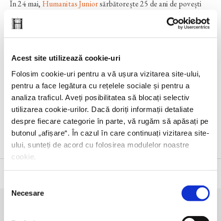
În 24 mai,
Humanitas Junior
sărbătorește 25 de ani de povești
care au crescut generații de copii, le-au aprins imaginația și
curiozitatea, și i-au însoțit în aventura descoperirii lumii.
Ne bucurăm să marcăm această aniversare împreună cu voi și vă
așteptăm duminică, 24 mai, de la ora 12.00, la Librăria
Acest site utilizează cookie-uri
Humanitas de la Cișmigiu, la o întâlnire extraordinară cu doi
Folosim cookie-uri pentru a vă ușura vizitarea site-ului,
invitați speciali: Ioana Pârvulescu și Mircea Cărtărescu. Gazda
pentru a face legătura cu rețelele sociale și pentru a
evenimentului va fi Lidia Bodea.
analiza traficul. Aveți posibilitatea să blocați selectiv
utilizarea cookie-urilor. Dacă doriți informații detaliate
Accesul este liber, în limita locurilor disponibile, prin
rezervare
despre fiecare categorie în parte, vă rugăm să apăsați pe
pe platforma Eventbook
.
butonul „
afișare
“. În cazul în care continuați vizitarea site-
ului, sunteți de acord cu folosirea modulelor noastre
cookie.
Selecția
Necesare
consimțământului