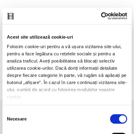
Editura Humanitas vă invităm joi, 9 octombrie, de la ora 19.00,
la Librăria Humanitas de la Cișmigiu, la o întâlnire cu scriitorul
Iulian Popa, scriitoarea Alina Purcaru și criticul literar Victor
Cobuz, prilejuită de lansarea volumului de proze scurte
Vizite
Acest site utilizează cookie-uri
neanunțate
de Iulian Popa.
Folosim cookie-uri pentru a vă ușura vizitarea site-ului,
Accesul este liber, în limita locurilor disponibile, prin
rezervare
pentru a face legătura cu rețelele sociale și pentru a
pe platforma Eventbook
.
analiza traficul. Aveți posibilitatea să blocați selectiv
utilizarea cookie-urilor. Dacă doriți informații detaliate
despre fiecare categorie în parte, vă rugăm să apăsați pe
butonul „
afișare
“. În cazul în care continuați vizitarea site-
ului, sunteți de acord cu folosirea modulelor noastre
cookie.
Selecția
Necesare
consimțământului